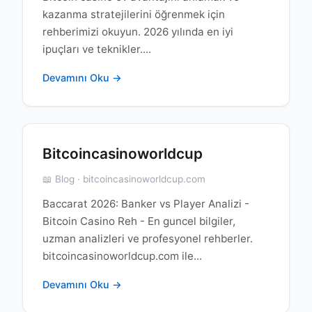
kazanma stratejilerini öğrenmek için
rehberimizi okuyun. 2026 yılında en iyi
ipuçları ve teknikler....
Devamını Oku →
Bitcoincasinoworldcup
📖 Blog · bitcoincasinoworldcup.com
Baccarat 2026: Banker vs Player Analizi -
Bitcoin Casino Reh - En guncel bilgiler,
uzman analizleri ve profesyonel rehberler.
bitcoincasinoworldcup.com ile...
Devamını Oku →