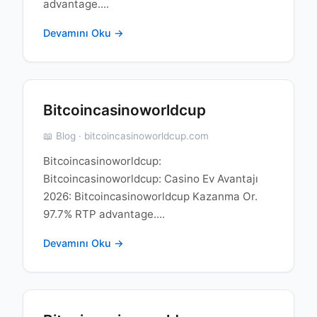
advantage....
Devamını Oku →
Bitcoincasinoworldcup
📖 Blog · bitcoincasinoworldcup.com
Bitcoincasinoworldcup:
Bitcoincasinoworldcup: Casino Ev Avantajı
2026: Bitcoincasinoworldcup Kazanma Or.
97.7% RTP advantage....
Devamını Oku →