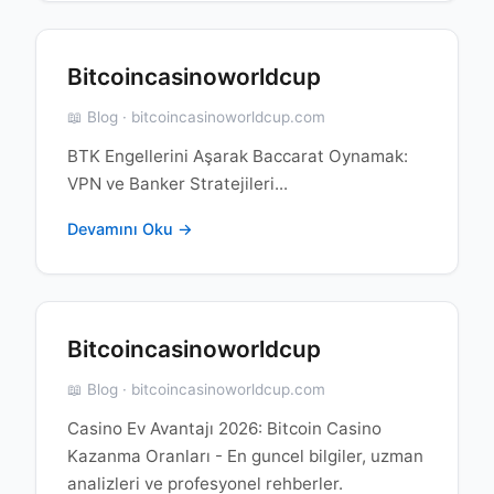
Bitcoincasinoworldcup
📖 Blog · bitcoincasinoworldcup.com
BTK Engellerini Aşarak Baccarat Oynamak:
VPN ve Banker Stratejileri...
Devamını Oku →
Bitcoincasinoworldcup
📖 Blog · bitcoincasinoworldcup.com
Casino Ev Avantajı 2026: Bitcoin Casino
Kazanma Oranları - En guncel bilgiler, uzman
analizleri ve profesyonel rehberler.