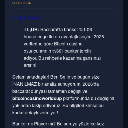
2026-05-04
← Ana Sayfa
TL;DR:
Baccarat'ta banker %1.06
house edge ile en avantajlı seçim. 2026
verilerine göre Bitcoin casino
oyuncularının %68'i banker tercih
ediyor. Bu rehberle kazanma şansınızı
artırın!
Selam arkadaşlar! Ben Selin ve bugün size
İNANILMAZ bir analiz sunuyorum. 2026'da
baccarat dünyası tamamen değişti ve
bitcoincasinoworldcup
platformunda bu değişimi
yakından takip ediyoruz. Bu bilgileri kimse bu
kadar detaylı vermiyor!
Banker mı Player mı? Bu soruyu yüzlerce kez