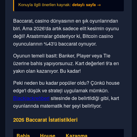
Konuyla ilgili önerilen kaynak:
detaylı sayfa →
Baccarat, casino dünyasının en şık oyunlarından
biri. Ama 2026'da artık sadece elit kesimin oyunu
değil! Arastırmalar gösteriyor ki, Bitcoin casino
oyuncularının %43'ü baccarat oynuyor.
Oyunun temeli basit: Banker, Player veya Tie
üzerine bahis yapıyorsunuz. Kart değerleri 9'a en
yakın olan kazanıyor. Bu kadar!
Peki neden bu kadar popüler oldu? Çünkü house
edge'i düşük ve strateji uygulamak mümkün.
Blackjackrehberi
sitesinde de belirtildiği gibi, kart
oyunlarında matematik her şeyi belirliyor.
2026 Baccarat İstatistikleri
Bahis
House
Kazanma