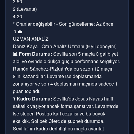
3.50
2 (Levante)
4.20
* Oranlar değişebilir - Son güncelleme: Az önce
👨‍💼
UZMAN ANALİZ
Deniz Kaya - Oran Analiz Uzmanı (9 yıl deneyim)
📊 Form Durumu:
Sevilla son 5 maçta 3 galibiyet
aldı ve evinde oldukça güçlü performans sergiliyor.
Ramón Sánchez-Pizjuán'da bu sezon 12 maçın
8'ini kazandılar. Levante ise deplasmanda
zorlanıyor ve son 4 deplasman maçında sadece 1
puan topladı.
⚕️ Kadro Durumu:
Sevilla'da Jesus Navas hafif
sakatlık yaşıyor ancak forma şansı var. Levante'de
ise stoperi Postigo kart cezalısı ve bu büyük
eksiklik. Sol bek Clerc de şüpheli durumda.
Sevilla'nın kadro derinliği bu maçta avantaj