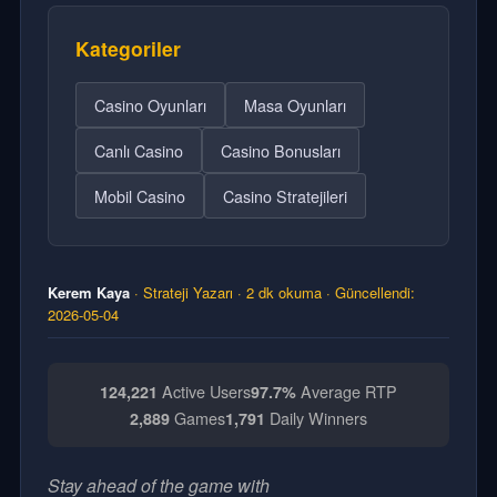
Kategoriler
Casino Oyunları
Masa Oyunları
Canlı Casino
Casino Bonusları
Mobil Casino
Casino Stratejileri
Kerem Kaya
· Strateji Yazarı · 2 dk okuma · Güncellendi:
2026-05-04
Active Users
Average RTP
124,221
97.7%
Games
Daily Winners
2,889
1,791
Stay ahead of the game with