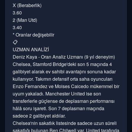
X (Beraberlik)
3.60
2 (Man Utd)
3.40
* Oranlar değişebilir
📋
UZMAN ANALİZİ
Deniz Kaya - Oran Analiz Uzmanı (9 yıl deneyim)
Chelsea, Stamford Bridge'deki son 5 maçında 4
galibiyet alarak ev sahibi avantajını sonuna kadar
kullanıyor. Takımın defansif orta saha oyuncuları
Enzo Fernandez ve Moises Caicedo mükemmel bir
uyum yakaladı. Manchester United ise son
transferlerle güçlense de deplasman performansı
hâlâ soru işareti. Son 7 deplasman maçında
sadece 2 galibiyet aldılar.
Chelsea'nin sakatlık listesinde sadece uzun süreli
sakatlığı bulunan Ben Chilwell var. United tarafında