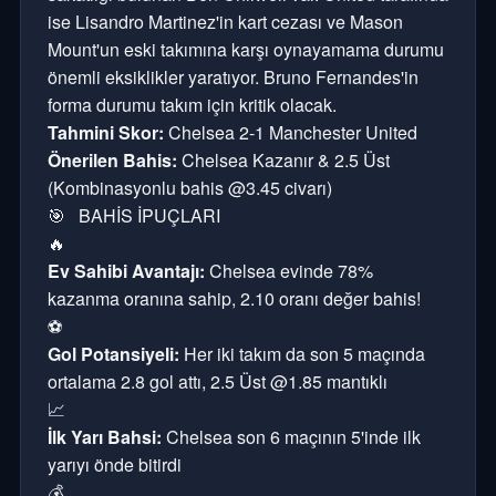
ise Lisandro Martinez'in kart cezası ve Mason
Mount'un eski takımına karşı oynayamama durumu
önemli eksiklikler yaratıyor. Bruno Fernandes'in
forma durumu takım için kritik olacak.
Tahmini Skor:
Chelsea 2-1 Manchester United
Önerilen Bahis:
Chelsea Kazanır & 2.5 Üst
(Kombinasyonlu bahis @3.45 civarı)
🎯
BAHİS İPUÇLARI
🔥
Ev Sahibi Avantajı:
Chelsea evinde 78%
kazanma oranına sahip, 2.10 oranı değer bahis!
⚽
Gol Potansiyeli:
Her iki takım da son 5 maçında
ortalama 2.8 gol attı, 2.5 Üst @1.85 mantıklı
📈
İlk Yarı Bahsi:
Chelsea son 6 maçının 5'inde ilk
yarıyı önde bitirdi
💰