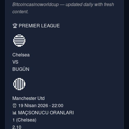
Bitcoincasinoworldcup — updated daily with fresh
content.
🏆 PREMIER LEAGUE
🔵
Chelsea
VS
BUGÜN
🔴
Manchester Utd
⏰ 19 Nisan 2026 - 22:00
📊 MAÇSONUCU ORANLARI
1 (Chelsea)
2.10