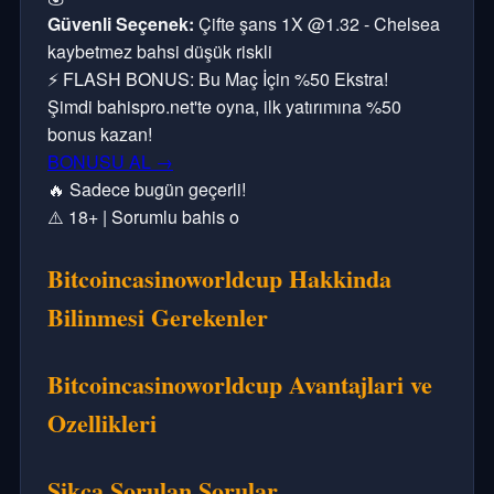
Güvenli Seçenek:
Çifte şans 1X @1.32 - Chelsea
kaybetmez bahsi düşük riskli
⚡ FLASH BONUS: Bu Maç İçin %50 Ekstra!
Şimdi bahispro.net'te oyna, ilk yatırımına %50
bonus kazan!
BONUSU AL →
🔥 Sadece bugün geçerli!
⚠️ 18+ | Sorumlu bahis o
Bitcoincasinoworldcup Hakkinda
Bilinmesi Gerekenler
Bitcoincasinoworldcup Avantajlari ve
Ozellikleri
Sikca Sorulan Sorular