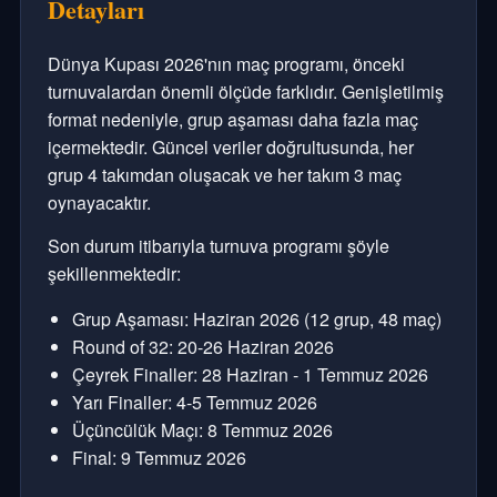
Detayları
Dünya Kupası 2026'nın maç programı, önceki
turnuvalardan önemli ölçüde farklıdır. Genişletilmiş
format nedeniyle, grup aşaması daha fazla maç
içermektedir. Güncel veriler doğrultusunda, her
grup 4 takımdan oluşacak ve her takım 3 maç
oynayacaktır.
Son durum itibarıyla turnuva programı şöyle
şekillenmektedir:
Grup Aşaması: Haziran 2026 (12 grup, 48 maç)
Round of 32: 20-26 Haziran 2026
Çeyrek Finaller: 28 Haziran - 1 Temmuz 2026
Yarı Finaller: 4-5 Temmuz 2026
Üçüncülük Maçı: 8 Temmuz 2026
Final: 9 Temmuz 2026