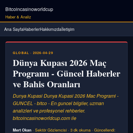
Bitcoincasinoworldcup
Haber & Analiz
Ana Sayfa
Haberler
Hakkımızda
İletişim
GLOBAL · 2026-04-29
Dünya Kupası 2026 Maç
Programı - Güncel Haberler
ve Bahis Oranları
Dunya Kupasi Dunya Kupasi 2026 Mac Programi -
GUNCEL - bitco - En guncel bilgiler, uzman
analizleri ve profesyonel rehberler.
bitcoincasinoworldcup.com ile
Mert Okan
· Sektör Gözlemcisi · 3 dk okuma · Güncellendi: