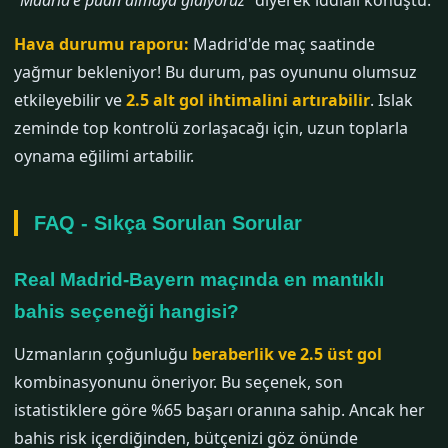
"Madrid'e puan almaya gidiyoruz"
diyerek iddialı konuştu.
Hava durumu raporu:
Madrid'de maç saatinde
yağmur bekleniyor! Bu durum, pas oyununu olumsuz
etkileyebilir ve
2.5 alt gol ihtimalini artırabilir
. Islak
zeminde top kontrolü zorlaşacağı için, uzun toplarla
oynama eğilimi artabilir.
FAQ - Sıkça Sorulan Sorular
Real Madrid-Bayern maçında en mantıklı
bahis seçeneği hangisi?
Uzmanların çoğunluğu
beraberlik ve 2.5 üst gol
kombinasyonunu öneriyor. Bu seçenek, son
istatistiklere göre %65 başarı oranına sahip. Ancak her
bahis risk içerdiğinden, bütçenizi göz önünde