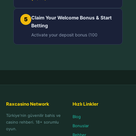
Claim Your Welcome Bonus & Start
5
Betting
Activate your deposit bonus (100
Raxcasino Network
Hızlı Linkler
Türkiye'nin güvenilir bahis ve
Blog
casino rehberi. 18+ sorumlu
Bonuslar
oyun.
Rehber