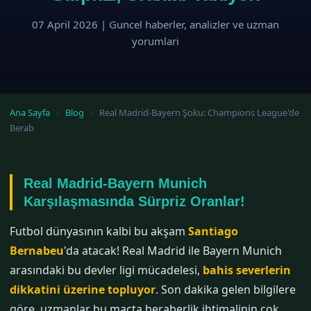
07 April 2026 | Guncel haberler, analizler ve uzman
yorumlari
Ana Sayfa
›
Blog
›
Real Madrid-Bayern Şoku: Champions League'de
Berab
Real Madrid-Bayern Munich
Karşılaşmasında Sürpriz Oranlar!
Futbol dünyasının kalbi bu akşam
Santiago
Bernabeu
'da atacak! Real Madrid ile Bayern Munich
arasındaki bu devler ligi mücadelesi,
bahis severlerin
dikkatini üzerine topluyor
. Son dakika gelen bilgilere
göre, uzmanlar bu maçta beraberlik ihtimalinin çok