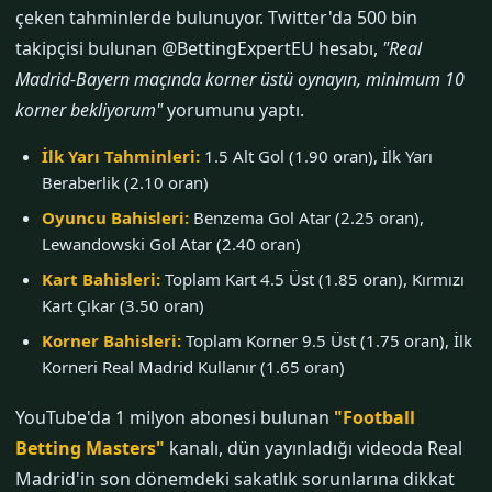
çeken tahminlerde bulunuyor. Twitter'da 500 bin
takipçisi bulunan @BettingExpertEU hesabı,
"Real
Madrid-Bayern maçında korner üstü oynayın, minimum 10
korner bekliyorum"
yorumunu yaptı.
İlk Yarı Tahminleri:
1.5 Alt Gol (1.90 oran), İlk Yarı
Beraberlik (2.10 oran)
Oyuncu Bahisleri:
Benzema Gol Atar (2.25 oran),
Lewandowski Gol Atar (2.40 oran)
Kart Bahisleri:
Toplam Kart 4.5 Üst (1.85 oran), Kırmızı
Kart Çıkar (3.50 oran)
Korner Bahisleri:
Toplam Korner 9.5 Üst (1.75 oran), İlk
Korneri Real Madrid Kullanır (1.65 oran)
YouTube'da 1 milyon abonesi bulunan
"Football
Betting Masters"
kanalı, dün yayınladığı videoda Real
Madrid'in son dönemdeki sakatlık sorunlarına dikkat