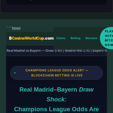
```html
PLA
WIT
₿
CasinoWorldCup
.com
Casino
Betting
Bonuses
BIT
NO
S: Real Madrid vs Bayern — Draw 3.40 | Madrid Win 2.10 | Bayern Win 3
CHAMPIONS LEAGUE ODDS ALERT —
BLOCKCHAIN BETTING IS LIVE
Real Madrid–Bayern
Draw
Shock:
Champions League Odds Are