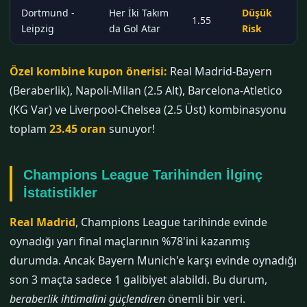
Dortmund -
Her İki Takım
Düşük
1.55
Leipzig
da Gol Atar
Risk
Özel kombine kupon önerisi:
Real Madrid-Bayern
(Beraberlik), Napoli-Milan (2.5 Alt), Barcelona-Atletico
(KG Var) ve Liverpool-Chelsea (2.5 Üst) kombinasyonu
toplam
23.45 oran
sunuyor!
Champions League Tarihinden İlginç
İstatistikler
Real Madrid
, Champions League tarihinde evinde
oynadığı yarı final maçlarının %78'ini kazanmış
durumda. Ancak Bayern Munich'e karşı evinde oynadığı
son 3 maçta sadece 1 galibiyet alabildi. Bu durum,
beraberlik ihtimalini güçlendiren
önemli bir veri.