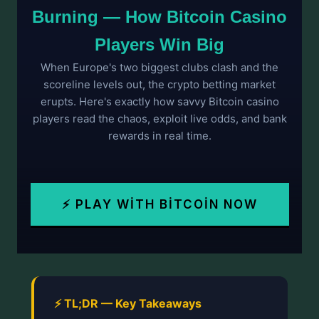
Burning — How Bitcoin Casino
Players Win Big
When Europe's two biggest clubs clash and the
scoreline levels out, the crypto betting market
erupts. Here's exactly how savvy Bitcoin casino
players read the chaos, exploit live odds, and bank
rewards in real time.
⚡ PLAY WITH BITCOIN NOW
⚡ TL;DR — Key Takeaways