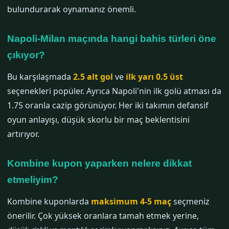
bulundurarak oynamanız önemli.
Napoli-Milan maçında hangi bahis türleri öne
çıkıyor?
Bu karşılaşmada
2.5 alt gol
ve
ilk yarı 0.5 üst
seçenekleri popüler. Ayrıca Napoli'nin ilk golü atması da
1.75 oranla cazip görünüyor. Her iki takımın defansif
oyun anlayışı, düşük skorlu bir maç beklentisini
artırıyor.
Kombine kupon yaparken nelere dikkat
etmeliyim?
Kombine kuponlarda
maksimum 4-5 maç
seçmeniz
önerilir. Çok yüksek oranlara tamah etmek yerine,