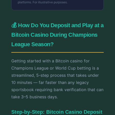
platforms. For illustrative purposes.
💰 How Do You Deposit and Play at a
Bitcoin Casino During Champions
League Season?
Getting started with a Bitcoin casino for
Champions League or World Cup betting is a
streamlined, 5-step process that takes under
10 minutes — far faster than any legacy
sportsbook requiring bank verification that can
take 3–5 business days.
Step-by-Step: Bitcoin Casino Deposit