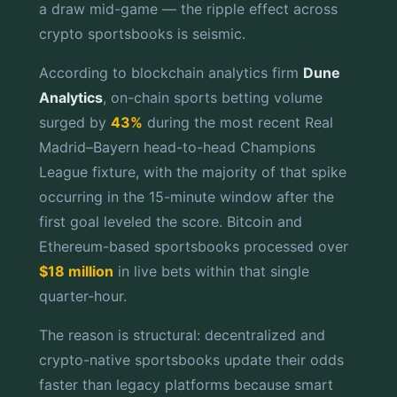
a draw mid-game — the ripple effect across
crypto sportsbooks is seismic.
According to blockchain analytics firm
Dune
Analytics
, on-chain sports betting volume
surged by
43%
during the most recent Real
Madrid–Bayern head-to-head Champions
League fixture, with the majority of that spike
occurring in the 15-minute window after the
first goal leveled the score. Bitcoin and
Ethereum-based sportsbooks processed over
$18 million
in live bets within that single
quarter-hour.
The reason is structural: decentralized and
crypto-native sportsbooks update their odds
faster than legacy platforms because smart