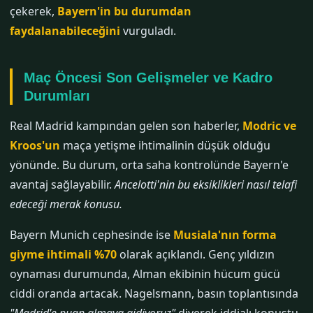
çekerek,
Bayern'in bu durumdan
faydalanabileceğini
vurguladı.
Maç Öncesi Son Gelişmeler ve Kadro
Durumları
Real Madrid kampından gelen son haberler,
Modric ve
Kroos'un
maça yetişme ihtimalinin düşük olduğu
yönünde. Bu durum, orta saha kontrolünde Bayern'e
avantaj sağlayabilir.
Ancelotti'nin bu eksiklikleri nasıl telafi
edeceği merak konusu.
Bayern Munich cephesinde ise
Musiala'nın forma
giyme ihtimali %70
olarak açıklandı. Genç yıldızın
oynaması durumunda, Alman ekibinin hücum gücü
ciddi oranda artacak. Nagelsmann, basın toplantısında