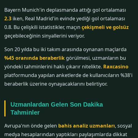
Bayern Munich'in deplasmanda attığı gol ortalaması
2.3
iken, Real Madrid'in evinde yediği gol ortalaması
0.8. Bu çelişkili istatistikler, maçın
çekişmeli ve golsüz
geçebileceğinin sinyallerini veriyor.
Son 20 yılda bu iki takım arasında oynanan maçlarda
%45 oranında beraberlik
görülmesi, uzmanların bu
yöndeki tahminlerini haklı çıkarır nitelikte.
Raxcasino
platformunda yapılan anketlerde de kullanıcıların %38'i
beraberlik üzerine oynayacaklarını belirtiyor.
Uzmanlardan Gelen Son Dakika
Tahminler
Avrupa'nın önde gelen
bahis analiz uzmanları
, sosyal
medya hesaplarından yaptıkları paylaşımlarda dikkat