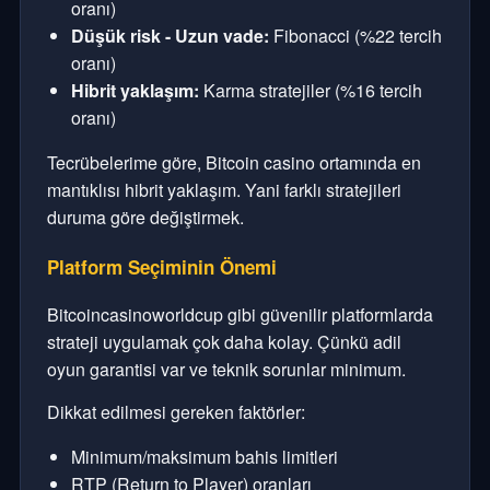
oranı)
Düşük risk - Uzun vade:
Fibonacci (%22 tercih
oranı)
Hibrit yaklaşım:
Karma stratejiler (%16 tercih
oranı)
Tecrübelerime göre, Bitcoin casino ortamında en
mantıklısı hibrit yaklaşım. Yani farklı stratejileri
duruma göre değiştirmek.
Platform Seçiminin Önemi
Bitcoincasinoworldcup gibi güvenilir platformlarda
strateji uygulamak çok daha kolay. Çünkü adil
oyun garantisi var ve teknik sorunlar minimum.
Dikkat edilmesi gereken faktörler:
Minimum/maksimum bahis limitleri
RTP (Return to Player) oranları