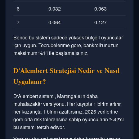
6
0.032
0.063
7
0.064
0.127
Bence bu sistem sadece yüksek bütçeli oyuncular
için uygun. Tecrübelerime göre, bankroll'unuzun
maksimum %1'i ile başlamalısınız.
D'Alembert Stratejisi Nedir ve Nasıl
Uygulanır?
D'Alembert sistemi, Martingale'in daha
muhafazakâr versiyonu. Her kayıpta 1 birim artırır,
her kazançta 1 birim azaltırsınız. 2026 verilerine
göre orta risk toleransına sahip oyuncuların %42'si
bu sistemi tercih ediyor.