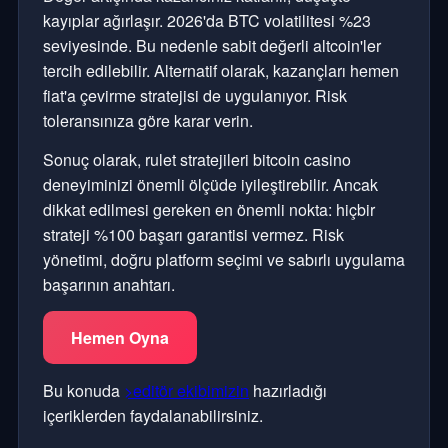
kayıplar ağırlaşır. 2026'da BTC volatilitesi %23
seviyesinde. Bu nedenle sabit değerli altcoin'ler
tercih edilebilir. Alternatif olarak, kazançları hemen
fiat'a çevirme stratejisi de uygulanıyor. Risk
toleransınıza göre karar verin.
Sonuç olarak, rulet stratejileri bitcoin casino
deneyiminizi önemli ölçüde iyileştirebilir. Ancak
dikkat edilmesi gereken en önemli nokta: hiçbir
strateji %100 başarı garantisi vermez. Risk
yönetimi, doğru platform seçimi ve sabırlı uygulama
başarının anahtarı.
Hemen Oyna
Bu konuda
>editör ekibimizin
hazırladığı
içeriklerden faydalanabilirsiniz.