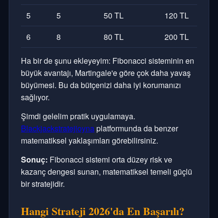
5
5
50 TL
120 TL
6
8
80 TL
200 TL
Ha bir de şunu ekleyeyim: Fibonacci sisteminin en
büyük avantajı, Martingale'e göre çok daha yavaş
büyümesi. Bu da bütçenizi daha iyi korumanızı
sağlıyor.
Şimdi gelelim pratik uygulamaya.
Blackjackstratejioyna
platformunda da benzer
matematiksel yaklaşımları görebilirsiniz.
Sonuç:
Fibonacci sistemi orta düzey risk ve
kazanç dengesi sunan, matematiksel temeli güçlü
bir stratejidir.
Hangi Strateji 2026'da En Başarılı?