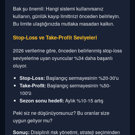
Bak şu önemli: Hangi sistemi kullanırsanız
kullanın, günlük kayıp limitinizi önceden belirleyin.
Bu limite ulaştığınızda mutlaka masadan kalkın.
Stop-Loss ve Take-Profit Seviyeleri
2026 verilerine göre, önceden belirlenmiş stop-loss
seviyelerine uyan oyuncular %34 daha başarılı
oluyor.
Stop-Loss:
Başlangıç sermayesinin %20-30'u
Take-Profit:
Başlangıç sermayesinin %50-
100'ü
Sezon sonu hedefi:
Aylık %10-15 artış
Peki siz ne düşünüyorsunuz? Bu oranlar size
uygun geliyor mu?
Sonuç:
Disiplinli risk yönetimi, strateji seçiminden