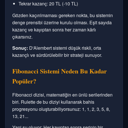
Tekrar kazanç: 20 TL (-10 TL)
Gözden kaçırılmaması gereken nokta, bu sistemin
denge prensibi üzerine kurulu olması. Eşit sayıda
kazanç ve kayıptan sonra her zaman kârlı
çıkarsınız.
Sonuç:
D'Alembert sistemi düşük riskli, orta
kazançlı ve sürdürülebilir bir strateji sunuyor.
Fibonacci Sistemi Neden Bu Kadar
Popüler?
Fibonacci dizisi, matematiğin en ünlü serilerinden
biri. Rulette de bu diziyi kullanarak bahis
progresyonu oluşturabiliyorsunuz: 1, 1, 2, 3, 5, 8,
13, 21...
Yani şu oluyor: Her kayıptan sonra serinin bir