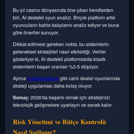
Bu yıl casino dünyasında öne çıkan trendlerden
biri, AI destekli oyun analizi. Birçok platform artık
oyuncuların bahis kalıplarını analiz ediyor ve buna
göre öneriler sunuyor.
Dikkat edilmesi gereken nokta, bu sistemlerin
geleneksel stratejileri nasıl etkilediği. Veriler
gösteriyor ki, AI destekli platformlarda klasik
sistemlerin başarı oranları %3-5 düşüyor.
Ayrıca
Canliblackjack
gibi canlı dealer oyunlarında
strateji uygulaması daha kolay oluyor.
Sonuç:
2026'da başarılı olmak için stratejinizi
teknolojik gelişmelere uyarlayın ve esnek kalın.
Risk Yönetimi ve Bütçe Kontrolü
Nasıl Sağlanır?