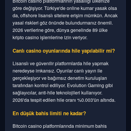
Bitcoin casino platformlarının yasallığı ülkenize
göre değişiyor. Türkiye'de online kumar yasak olsa
da, offshore lisanslı sitelere erişim mümkün. Ancak
yasal riskleri göz önünde bulundurmanız önemli.
2026 verilerine göre, dünya genelinde 89 ülke
kripto casino işlemlerine izin veriyor.
Canlı casino oyunlarında hile yapılabilir mi?
Lisanslı ve güvenilir platformlarda hile yapmak
neredeyse imkansız. Oyunlar canlı yayın ile
gerçekleşiyor ve bağımsız denetim kuruluşları
tarafından kontrol ediliyor. Evolution Gaming gibi
sağlayıcılar, anti-hile teknolojileri kullanıyor.
2026'da tespit edilen hile oranı %0.003'ün altında.
En düşük bahis limiti ne kadar?
Bitcoin casino platformlarında minimum bahis