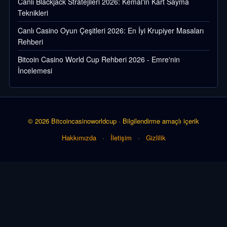
Canlı Blackjack Stratejileri 2026: Kemal'in Kart Sayma
Teknikleri
Canlı Casino Oyun Çeşitleri 2026: En İyi Krupiyer Masaları
Rehberi
Bitcoin Casino World Cup Rehberi 2026 - Emre'nin
İncelemesi
© 2026 Bitcoincasinoworldcup · Bilgilendirme amaçlı içerik
Hakkımızda
·
İletişim
·
Gizlilik