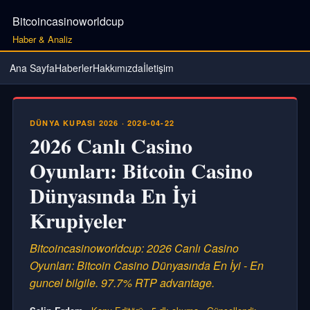
Bitcoincasinoworldcup
Haber & Analiz
Ana Sayfa
Haberler
Hakkımızda
İletişim
DÜNYA KUPASI 2026 · 2026-04-22
2026 Canlı Casino
Oyunları: Bitcoin Casino
Dünyasında En İyi
Krupiyeler
Bitcoincasinoworldcup: 2026 Canlı Casino
Oyunları: Bitcoin Casino Dünyasında En İyi - En
guncel bilgile. 97.7% RTP advantage.