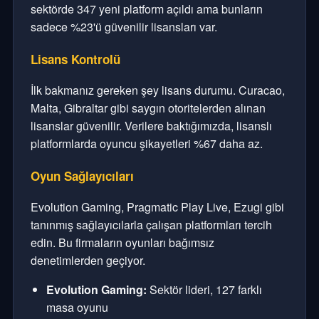
sektörde 347 yeni platform açıldı ama bunların
sadece %23'ü güvenilir lisansları var.
Lisans Kontrolü
İlk bakmanız gereken şey lisans durumu. Curacao,
Malta, Gibraltar gibi saygın otoritelerden alınan
lisanslar güvenilir. Verilere baktığımızda, lisanslı
platformlarda oyuncu şikayetleri %67 daha az.
Oyun Sağlayıcıları
Evolution Gaming, Pragmatic Play Live, Ezugi gibi
tanınmış sağlayıcılarla çalışan platformları tercih
edin. Bu firmaların oyunları bağımsız
denetimlerden geçiyor.
Evolution Gaming:
Sektör lideri, 127 farklı
masa oyunu