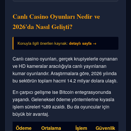
Canlı Casino Oyunları Nedir ve
2026'da Nasıl Gelişti?
Konuyla ilgili önerilen kaynak:
detaylı sayfa →
Canlı casino oyunları, gerçek krupiyelerle oynanan
ve HD kameralar aracılığıyla canlı yayınlanan
kumar oyunlarıdır. Araştırmalara göre, 2026 yılında
bu sektörün toplam hacmi 14.2 milyar dolara ulaştı.
En çarpıcı gelişme ise Bitcoin entegrasyonunda
yaşandı. Geleneksel ödeme yöntemlerine kıyasla
işlem süreleri %89 azaldı. Bu da oyuncular için
büyük bir avantaj.
Ödeme
Ortalama
İşlem
Güvenlik