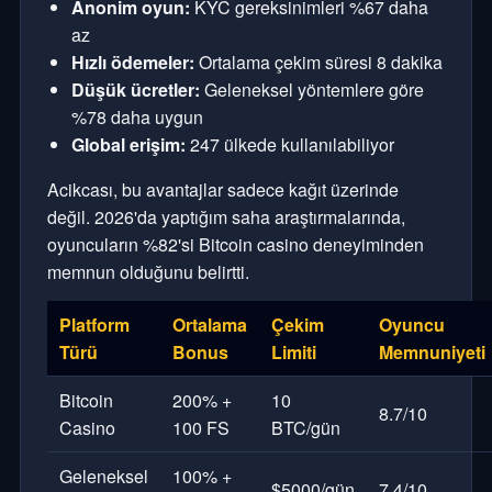
Anonim oyun:
KYC gereksinimleri %67 daha
az
Hızlı ödemeler:
Ortalama çekim süresi 8 dakika
Düşük ücretler:
Geleneksel yöntemlere göre
%78 daha uygun
Global erişim:
247 ülkede kullanılabiliyor
Acikcası, bu avantajlar sadece kağıt üzerinde
değil. 2026'da yaptığım saha araştırmalarında,
oyuncuların %82'si Bitcoin casino deneyiminden
memnun olduğunu belirtti.
Platform
Ortalama
Çekim
Oyuncu
Türü
Bonus
Limiti
Memnuniyeti
Bitcoin
200% +
10
8.7/10
Casino
100 FS
BTC/gün
Geleneksel
100% +
$5000/gün
7.4/10