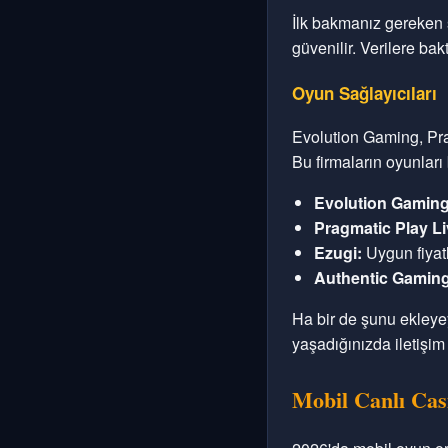
İlk bakmanız gereken ş
güvenilir. Verilere ba
Oyun Sağlayıcıları
Evolution Gaming, Prag
Bu firmaların oyunlar
Evolution Gaming
Pragmatic Play Li
Ezugi:
Uygun fiyatlı
Authentic Gaming
Ha bir de şunu ekleyey
yaşadığınızda iletişi
Mobil Canlı Cas