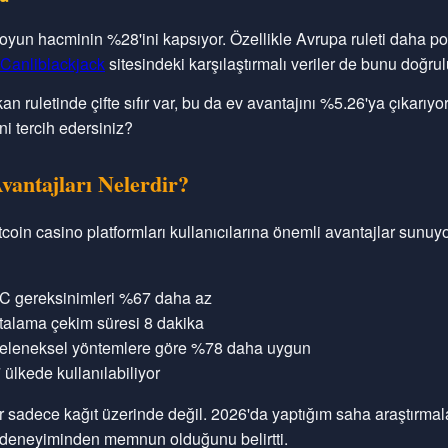
 oyun hacminin %28'ini kapsıyor. Özellikle Avrupa ruleti daha p
Canliblackjack
sitesindeki karşılaştırmalı veriler de bunu doğrul
n ruletinde çifte sıfır var, bu da ev avantajını %5.26'ya çıkarıyo
i tercih edersiniz?
vantajları Nelerdir?
tcoin casino platformları kullanıcılarına önemli avantajlar sunuyo
 gereksinimleri %67 daha az
talama çekim süresi 8 dakika
leneksel yöntemlere göre %78 daha uygun
ülkede kullanılabiliyor
r sadece kağıt üzerinde değil. 2026'da yaptığım saha araştırmal
 deneyiminden memnun olduğunu belirtti.