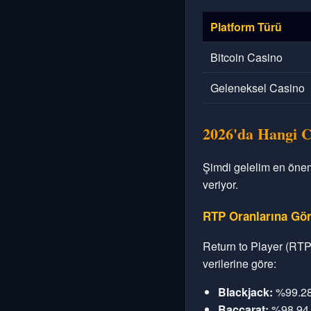
Platform Türü
Bitcoin Casino
Geleneksel Casino
2026'da Hangi C
Şimdi gelelim en önem
veriyor.
RTP Oranlarına Gör
Return to Player (RTP
verilerine göre:
Blackjack:
%99.28 (
Baccarat:
%98.94 