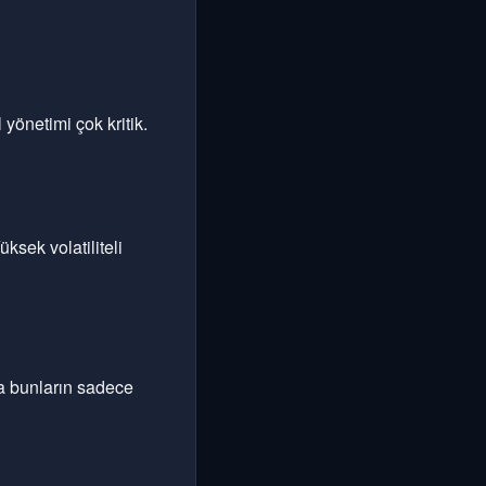
yönetimi çok kritik.
üksek volatiliteli
ma bunların sadece