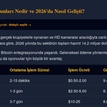
nları Nedir ve 2026'da Nasıl Gelişti?
kaynak:
detaylı sayfa →
, gerçek krupiyelerle oynanan ve HD kameralar aracılığıyla canl
lara göre, 2026 yılında bu sektörün toplam hacmi 14.2 milyar dola
e Bitcoin entegrasyonunda yaşandı. Geleneksel ödeme yöntemle
u da oyuncular için büyük bir avantaj.
Ortalama İşlem Süresi
İşlem Ücreti
G
2-15 dakika
$0.50-2.00
9.
1-3 gün
$2.50-5.00
8.
3-7 gün
$10-25
8.