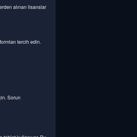
erden alınan lisanslar
.
ormları tercih edin.
çin. Sorun