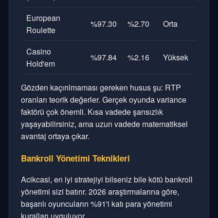
European
%97.30
%2.70
Orta
Roulette
Casino
%97.84
%2.16
Yüksek
Hold'em
Gözden kaçırılmaması gereken husus şu: RTP
oranları teorik değerler. Gerçek oyunda variance
faktörü çok önemli. Kısa vadede şansızlık
yaşayabilirsiniz, ama uzun vadede matematiksel
avantaj ortaya çıkar.
Bankroll Yönetimi Teknikleri
Acikcasi, en iyi stratejiyi bilseniz bile kötü bankroll
yönetimi sizi batırır. 2026 araştırmalarına göre,
başarılı oyuncuların %91'i katı para yönetimi
kuralları uyguluyor.