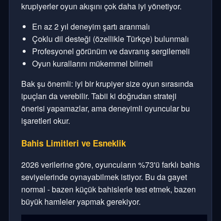
krupiyerler oyun akışını çok daha iyi yönetiyor.
En az 2 yıl deneyim şartı aranmalı
Çoklu dil desteği (özellikle Türkçe) bulunmalı
Profesyonel görünüm ve davranış sergilemeli
Oyun kurallarını mükemmel bilmeli
Bak şu önemli: iyi bir krupiyer size oyun sırasında
ipuçları da verebilir. Tabii ki doğrudan strateji
önerisi yapamazlar, ama deneyimli oyuncular bu
işaretleri okur.
Bahis Limitleri ve Esneklik
2026 verilerine göre, oyuncuların %73'ü farklı bahis
seviyelerinde oynayabilmek istiyor. Bu da gayet
normal - bazen küçük bahislerle test etmek, bazen
büyük hamleler yapmak gerekiyor.