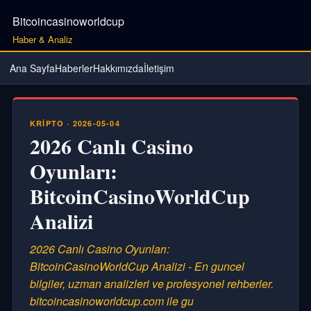
Bitcoincasinoworldcup
Haber & Analiz
Ana Sayfa
Haberler
Hakkımızda
İletişim
KRIPTO · 2026-05-04
2026 Canlı Casino
Oyunları:
BitcoinCasinoWorldCup
Analizi
2026 Canlı Casino Oyunları:
BitcoinCasinoWorldCup Analizi - En guncel
bilgiler, uzman analizleri ve profesyonel rehberler.
bitcoincasinoworldcup.com ile gu