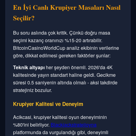
En İyi Canlı Krupiyer Masaları Nasıl
Seçilir?
Bu soru aslında çok kritik. Çünkü doğru masa
seçimi kazanç oranınızı %15-20 artırabilir.
BitcoinCasinoWorldCup analiz ekibinin verilerine
göre, dikkat edilmesi gereken faktörler şunlar:
Teknik altyapı
her şeyden önemli. 2026'da 4K
kalitesinde yayın standart haline geldi. Gecikme
süresi 0.5 saniyenin altında olmalı - aksi takdirde
stratejiniz bozulur.
Krupiyer Kalitesi ve Deneyim
Acikcasi, krupiyer kalitesi oyun deneyiminin
%80'ini belirliyor.
Blackjackstratejioyna
platformunda da vurgulandığı gibi, deneyimli