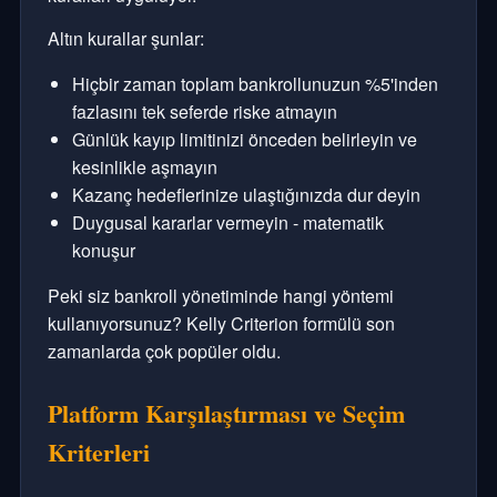
Altın kurallar şunlar:
Hiçbir zaman toplam bankrollunuzun %5'inden
fazlasını tek seferde riske atmayın
Günlük kayıp limitinizi önceden belirleyin ve
kesinlikle aşmayın
Kazanç hedeflerinize ulaştığınızda dur deyin
Duygusal kararlar vermeyin - matematik
konuşur
Peki siz bankroll yönetiminde hangi yöntemi
kullanıyorsunuz? Kelly Criterion formülü son
zamanlarda çok popüler oldu.
Platform Karşılaştırması ve Seçim
Kriterleri