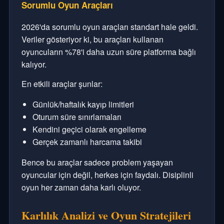
Sorumlu Oyun Araçları
2026'da sorumlu oyun araçları standart hale geldi.
Veriler gösteriyor ki, bu araçları kullanan
oyuncuların %78'i daha uzun süre platforma bağlı
kalıyor.
En etkili araçlar şunlar:
Günlük/haftalık kayıp limitleri
Oturum süre sınırlamaları
Kendini geçici olarak engelleme
Gerçek zamanlı harcama takibi
Bence bu araçlar sadece problem yaşayan
oyuncular için değil, herkes için faydalı. Disiplinli
oyun her zaman daha karlı oluyor.
Karlılık Analizi ve Oyun Stratejileri