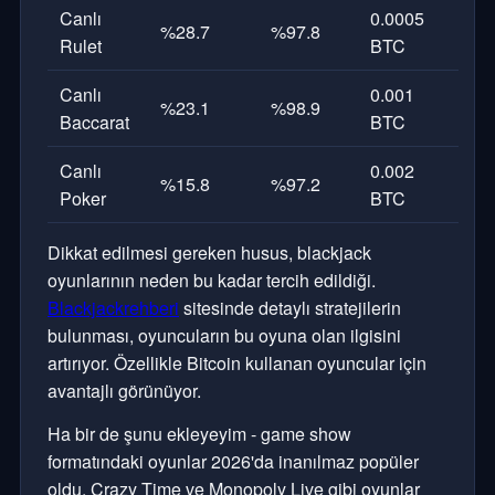
Canlı
0.0005
%28.7
%97.8
Rulet
BTC
Canlı
0.001
%23.1
%98.9
Baccarat
BTC
Canlı
0.002
%15.8
%97.2
Poker
BTC
Dikkat edilmesi gereken husus, blackjack
oyunlarının neden bu kadar tercih edildiği.
Blackjackrehberi
sitesinde detaylı stratejilerin
bulunması, oyuncuların bu oyuna olan ilgisini
artırıyor. Özellikle Bitcoin kullanan oyuncular için
avantajlı görünüyor.
Ha bir de şunu ekleyeyim - game show
formatındaki oyunlar 2026'da inanılmaz popüler
oldu. Crazy Time ve Monopoly Live gibi oyunlar