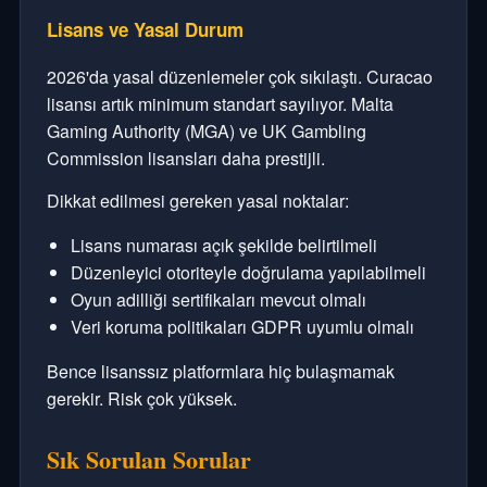
Lisans ve Yasal Durum
2026'da yasal düzenlemeler çok sıkılaştı. Curacao
lisansı artık minimum standart sayılıyor. Malta
Gaming Authority (MGA) ve UK Gambling
Commission lisansları daha prestijli.
Dikkat edilmesi gereken yasal noktalar:
Lisans numarası açık şekilde belirtilmeli
Düzenleyici otoriteyle doğrulama yapılabilmeli
Oyun adilliği sertifikaları mevcut olmalı
Veri koruma politikaları GDPR uyumlu olmalı
Bence lisanssız platformlara hiç bulaşmamak
gerekir. Risk çok yüksek.
Sık Sorulan Sorular