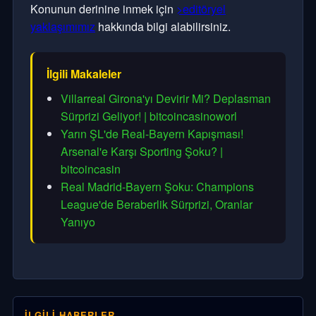
Konunun derinine inmek için
>editöryel
yaklaşımımız
hakkında bilgi alabilirsiniz.
İlgili Makaleler
Villarreal Girona'yı Devirir Mi? Deplasman
Sürprizi Geliyor! | bitcoincasinoworl
Yarın ŞL'de Real-Bayern Kapışması!
Arsenal'e Karşı Sporting Şoku? |
bitcoincasin
Real Madrid-Bayern Şoku: Champions
League'de Beraberlik Sürprizi, Oranlar
Yanıyo
İLGILI HABERLER