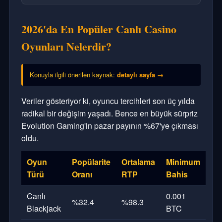
2026'da En Popüler Canlı Casino
Oyunları Nelerdir?
Konuyla ilgili önerilen kaynak:
detaylı sayfa →
Veriler gösteriyor ki, oyuncu tercihleri son üç yılda
radikal bir değişim yaşadı. Bence en büyük sürpriz
Evolution Gaming'in pazar payının %67'ye çıkması
oldu.
Oyun
Popülarite
Ortalama
Minimum
Türü
Oranı
RTP
Bahis
Canlı
0.001
%32.4
%98.3
Blackjack
BTC