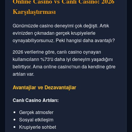
Online Casino vs Canlı Casino: 2026
Karşılaştırması
Günümüzde casino deneyimi çok değişti. Artık
evinizden çıkmadan gerçek krupiyelerle
oynayabiliyorsunuz. Peki hangisi daha avantajlı?
2026 verilerine göre, canlı casino oynayan
kullanıcıların %73'ü daha iyi deneyim yaşadığını
belirtiyor. Ama online casino'nun da kendine göre
artıları var.
Avantajlar ve Dezavantajlar
Canlı Casino Artıları:
Gerçek atmosfer
Sosyal etkileşim
Krupiyerle sohbet