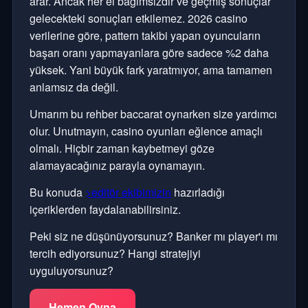
arar. Ancak her el bağımsızdır ve geçmiş sonuçlar
gelecekteki sonuçları etkilemez. 2026 casino
verilerine göre, pattern takibi yapan oyuncuların
başarı oranı yapmayanlara göre sadece %2 daha
yüksek. Yani büyük fark yaratmıyor, ama tamamen
anlamsız da değil.
Umarım bu rehber baccarat oynarken size yardımcı
olur. Unutmayın, casino oyunları eğlence amaçlı
olmalı. Hiçbir zaman kaybetmeyi göze
alamayacağınız parayla oynamayın.
Bu konuda
>editör ekibimizin
hazırladığı
içeriklerden faydalanabilirsiniz.
Peki siz ne düşünüyorsunuz? Banker mı player'ı mı
tercih ediyorsunuz? Hangi stratejiyi
uyguluyorsunuz?
Hemen Oyna