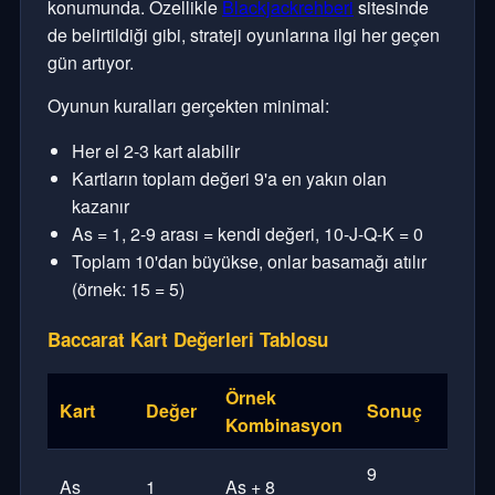
konumunda. Özellikle
Blackjackrehberi
sitesinde
de belirtildiği gibi, strateji oyunlarına ilgi her geçen
gün artıyor.
Oyunun kuralları gerçekten minimal:
Her el 2-3 kart alabilir
Kartların toplam değeri 9'a en yakın olan
kazanır
As = 1, 2-9 arası = kendi değeri, 10-J-Q-K = 0
Toplam 10'dan büyükse, onlar basamağı atılır
(örnek: 15 = 5)
Baccarat Kart Değerleri Tablosu
Örnek
Kart
Değer
Sonuç
Kombinasyon
9
As
1
As + 8