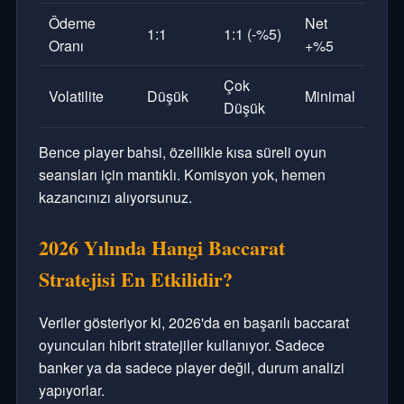
Ödeme
Net
1:1
1:1 (-%5)
Oranı
+%5
Çok
Volatilite
Düşük
Minimal
Düşük
Bence player bahsi, özellikle kısa süreli oyun
seansları için mantıklı. Komisyon yok, hemen
kazancınızı alıyorsunuz.
2026 Yılında Hangi Baccarat
Stratejisi En Etkilidir?
Veriler gösteriyor ki, 2026'da en başarılı baccarat
oyuncuları hibrit stratejiler kullanıyor. Sadece
banker ya da sadece player değil, durum analizi
yapıyorlar.