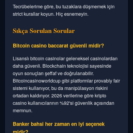
Tecrübelerime göre, bu tuzaklara düşmemek için
strict kurallar koyun. Hiç esnemeyin.
Sıkça Sorulan Sorular
Bitcoin casino baccarat güvenli midir?
Lisanslı bitcoin casinolar geleneksel casinolardan
daha güvenli. Blockchain teknolojisi sayesinde
oyun sonuçları şeffaf ve doğrulanabilir.
Bitcoincasinoworldcup gibi platformlar provably fair
sistemi kullanıyor, bu da manipülasyon riskini
ortadan kaldırıyor. 2026 verilerine göre kripto
casino kullanıcılarının %92'si güvenlik açısından
memnun.
Banker bahsi her zaman en iyi seçenek
midir?