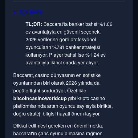
← Ana Sayfa
TL;DR:
Baccarat'ta banker bahsi %1.06
ev avantajıyla en güvenli seçenek.
2026 verilerine göre profesyonel
oyuncuların %78'i banker stratejisi
kullanıyor. Player bahsi ise %1.24 ev
avantajıyla ikinci sırada yer alıyor.
Baccarat, casino dünyasının en sofistike
oyunlarından biri olarak 2026 yılında da
popülerliğini sürdürüyor. Özellikle
bitcoincasinoworldcup
gibi kripto casino
platformlarında artan oyuncu sayısıyla birlikte,
doğru strateji bilgisi hayati önem taşıyor.
Dikkat edilmesi gereken en önemli nokta,
baccarat'ın şans oyunu olmasına rağmen