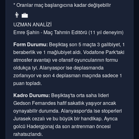
* Oranlar maç başlangıcına kadar değişebilir
👨‍💼
UZMAN ANALİZİ
Emre Şahin - Maç Tahmin Editörü (11 yıl deneyim)
Form Durumu:
Beşiktaş son 5 maçta 3 galibiyet, 1
beraberlik ve 1 mağlubiyet aldı. Vodafone Park'taki
atmosfer avantajı ve ofansif oyuncularının formu
oldukça iyi. Alanyaspor ise deplasmanda
zorlanıyor ve son 4 deplasman maçında sadece 1
puan topladı.
Kadro Durumu:
Beşiktaş'ta orta saha lideri
Gedson Fernandes hafif sakatlık yaşıyor ancak
oynayabilir durumda. Alanyaspor'da ise stoperleri
Jurasek cezalı ve bu büyük bir handikap. Ayrıca
golcü Hadergjonaj da son antrenman öncesi
rahatsızlandı.