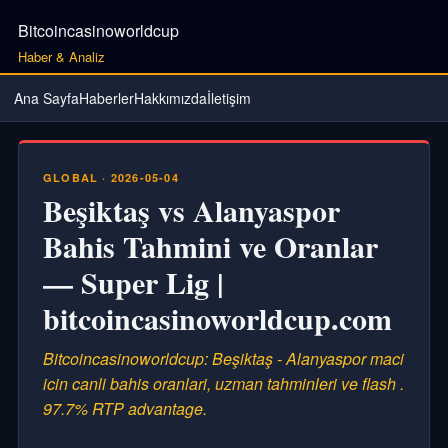
Bitcoincasinoworldcup
Haber & Analiz
Ana Sayfa
Haberler
Hakkımızda
İletişim
GLOBAL · 2026-05-04
Beşiktaş vs Alanyaspor
Bahis Tahmini ve Oranlar
— Super Lig |
bitcoincasinoworldcup.com
Bitcoincasinoworldcup: Beşiktaş - Alanyaspor maci
icin canli bahis oranlari, uzman tahminleri ve flash .
97.7% RTP advantage.