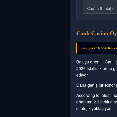
Casino Stratejileri
Canlı Casino Oyu
Konuyla ilgili önerilen 
Bak şu önemli: Canlı c
2026 istatistiklerine 
ediyor.
Daha geniş bir editör 
According to latest in
ortalama 2.3 farklı m
stratejik yaklaşıyor.