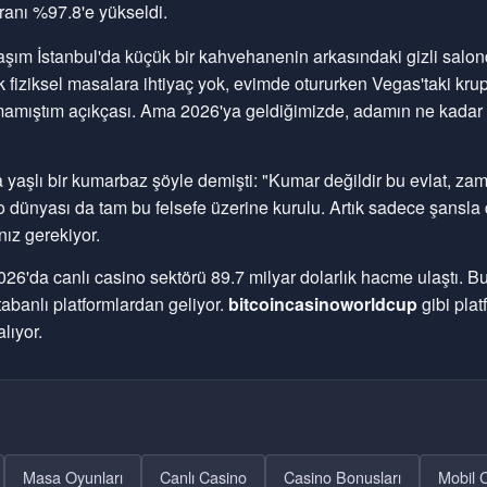
anı %97.8'e yükseldi.
şım İstanbul'da küçük bir kahvehanenin arkasındaki gizli salo
ık fiziksel masalara ihtiyaç yok, evimde otururken Vegas'taki kru
amıştım açıkçası. Ama 2026'ya geldiğimizde, adamın ne kadar 
a yaşlı bir kumarbaz şöyle demişti: "Kumar değildir bu evlat, z
ino dünyası da tam bu felsefe üzerine kurulu. Artık sadece şansla d
ız gerekiyor.
 2026'da canlı casino sektörü 89.7 milyar dolarlık hacme ulaştı. 
tabanlı platformlardan geliyor.
bitcoincasinoworldcup
gibi pla
lıyor.
Masa Oyunları
Canlı Casino
Casino Bonusları
Mobil 