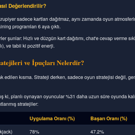
sıl Değerlendirilir?
r krupiyer sadece kartları dağıtmaz, aynı zamanda oyun atmosferin
ining programları 6 aya çıktı.
ler şunlar: Hızlı ve düzgün kart dağıtımı, chat'e cevap verme sıkl
 ve tabii ki pozitif enerji.
atejileri ve İpuçları Nelerdir?
 edilen kısma. Strateji derken, sadece oyun stratejisi değil, gen
ış ki, planlı oynayan oyuncular %31 daha uzun süre oyunda ka
tlanmış stratejiler:
Uygulama Oranı (%)
Başarı Oranı (%)
kjack)
78%
47.2%