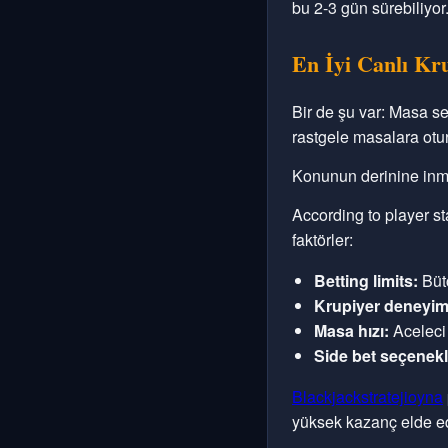
bu 2-3 gün sürebiliyor
En İyi Canlı Kru
Bir de şu var: Masa s
rastgele masalara otu
Konunun derinine inm
According to player st
faktörler:
Betting limits:
Büt
Krupiyer deneyim
Masa hızı:
Aceleci 
Side bet seçenekl
Blackjackstratejioyna
yüksek kazanç elde ed