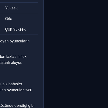
Yüksek
Orta
Çok Yüksek
t koyan oyuncuların
n fazlasını tek
arılı oluyor.
ıksız bahisler
ı olan oyuncular %28
sözünde dendiği gibi