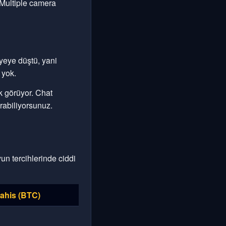
 Multiple camera
iyeye düştü, yani
 yok.
k görüyor. Chat
rabiliyorsunuz.
un tercihlerinde ciddi
ahis (BTC)