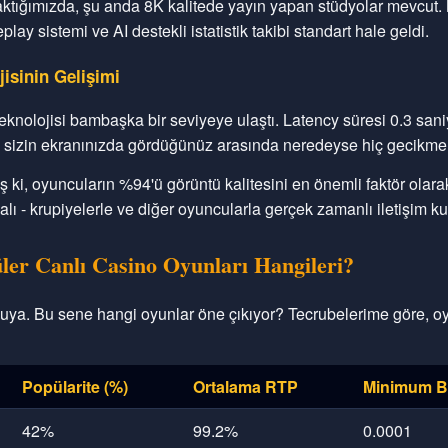
aktığımızda, şu anda 8K kalitede yayın yapan stüdyolar mevcut.
lay sistemi ve AI destekli istatistik takibi standart hale geldi.
jisinin Gelişimi
eknolojisi bambaşka bir seviyeye ulaştı. Latency süresi 0.3 san
le sizin ekranınızda gördüğünüz arasında neredeyse hiç gecikme
 ki, oyuncuların %94'ü görüntü kalitesini en önemli faktör olara
lı - krupiyelerle ve diğer oyuncularla gerçek zamanlı iletişim ku
ler Canlı Casino Oyunları Hangileri?
nuya. Bu sene hangi oyunlar öne çıkıyor? Tecrubelerime göre, oy
Popülarite (%)
Ortalama RTP
Minimum B
42%
99.2%
0.0001