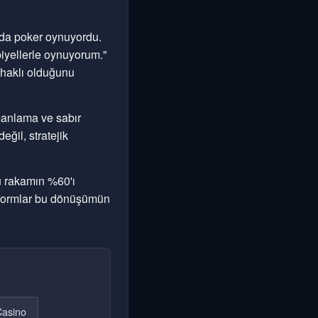
nda poker oynuyordu.
piyellerle oynuyorum."
haklı olduğunu
amanlama ve sabır
eğil, stratejik
Bu rakamın %60'ı
tformlar bu dönüşümün
Casino