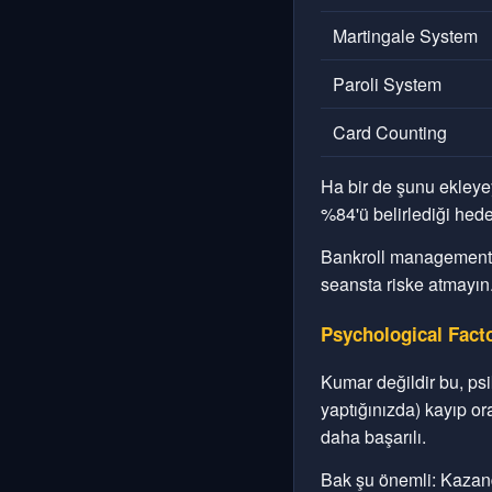
Martingale System
Paroli System
Card Counting
Ha bir de şunu ekley
%84'ü belirlediği hede
Bankroll management k
seansta riske atmayın
Psychological Fact
Kumar değildir bu, psi
yaptığınızda) kayıp or
daha başarılı.
Bak şu önemli: Kazand