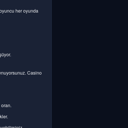
ı oyuncu her oyunda
şüyor.
 oynuyorsunuz. Casino
 oran.
kler.
yebilirsiniz.