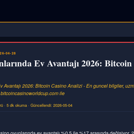
26-04-28
larında Ev Avantajı 2026: Bitcoin
Avantajı 2026: Bitcoin Casino Analizi - En guncel bilgiler, uzm
. bitcoincasinoworldcup.com ile
rü · 5 dk okuma · Güncellendi: 2026-05-04
ino oyunlarında ev avantajı %0.5 ile %17 arasında değişiyor. 2