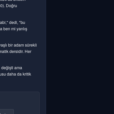
40). Doğru
bi," dedi, "bu
a ben mi yanlış
aşlı bir adam sürekli
atik dersidir. Her
i değişti ama
usu daha da kritik