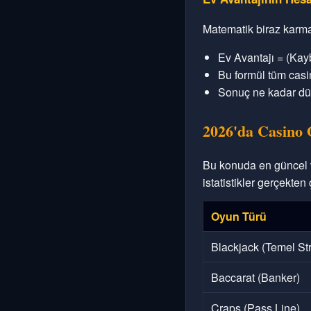
Matematik biraz karma
Ev Avantajı = (Kayb
Bu formül tüm casin
Sonuç ne kadar düş
2026'da Casino 
Bu konuda en güncel v
istatistikler gerçekten 
Oyun Türü
Blackjack (Temel Str
Baccarat (Banker)
Craps (Pass Line)