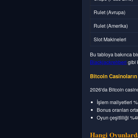
Rulet (Avrupa)
Rulet (Amerika)
Slot Makineleri
Bu tabloya bakınca bir
Blackjackrehberi
gibi 
Bitcoin Casinoların
2026'da Bitcoin casino
İşlem maliyetleri 
Bonus oranları or
Oyun çeşitliliği %4
Hangi Oyunlard