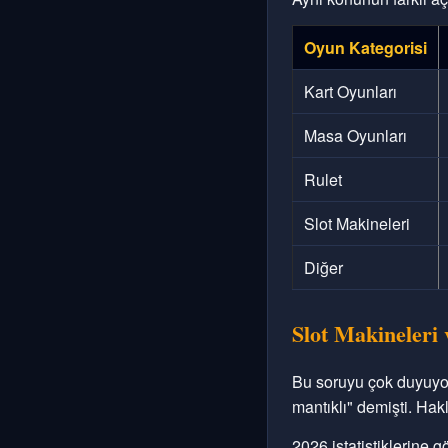
Oyun Kategorisi
Kart Oyunları
Masa Oyunları
Rulet
Slot Makineleri
Diğer
Slot Makineleri
Bu soruyu çok duyuyo
mantıklı" demişti. Hakl
2026 istatistiklerine g