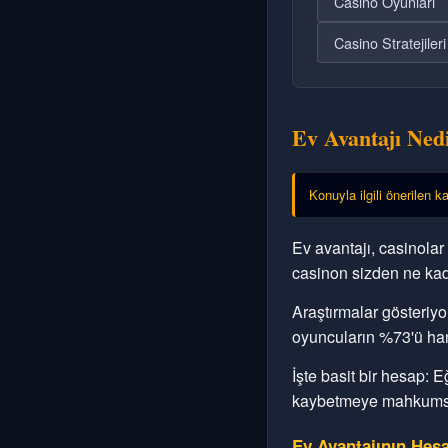
Casino Oyunları
Casino Stratejileri
Ev Avantajı Nedi
Konuyla ilgili önerilen 
Ev avantajı, casinolar
casinon sizden ne kad
Araştırmalar gösteriyo
oyuncuların %73'ü han
İşte basit bir hesap: 
kaybetmeye mahkumsu
Ev Avantajının He