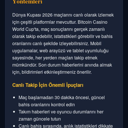
Yöntemleri
Dünya Kupası 2026 maçlarını canlı olarak izlemek
için çeşitli platformlar mevcuttur. Bitcoin Casino
World Cup'ta, maç sonuçlarını gerçek zamanlı
olarak takip edebilir, istatistikleri görebilir ve bahis
oranlarını canlı şekilde izleyebilirsiniz. Mobil
uygulamalar, web arayüzü ve tablet uyumluluğu
sayesinde, her yerden maçları takip etmek
mümkündür. Son durum haberlerini anında almak
için, bildirimleri etkinleştirmeniz önerilir.
Canlı Takip İçin Önemli İpuçları
Maç başlamadan 30 dakika öncesi, güncel
bahis oranlarını kontrol edin
Takım haberleri ve oyuncu durumlarını her
zaman güncele tutun
Canlı bahis sırasında, anlık istatistikleri dikkate