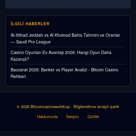
İLGILI HABERLER
Al-Ittihad Jeddah vs Al Kholood Bahis Tahmini ve Oranlar
— Saudi Pro League
Casino Oyunları Ev Avantajı 2026: Hangi Oyun Daha
Kazançlı?
Baccarat 2026: Banker vs Player Analizi - Bitcoin Casino
Rehberi
© 2026 Bitcoincasinoworldcup · Bilgilendirme amaçlı içerik
Hakkımızda
·
İletişim
·
Gizlilik