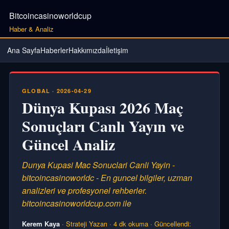
Bitcoincasinoworldcup
Haber & Analiz
Ana Sayfa
Haberler
Hakkımızda
İletişim
GLOBAL · 2026-04-29
Dünya Kupası 2026 Maç
Sonuçları Canlı Yayın ve
Güncel Analiz
Dunya Kupasi Mac Sonuclari Canli Yayin -
bitcoincasinoworldc - En guncel bilgiler, uzman
analizleri ve profesyonel rehberler.
bitcoincasinoworldcup.com ile
Kerem Kaya
· Strateji Yazarı · 4 dk okuma · Güncellendi: