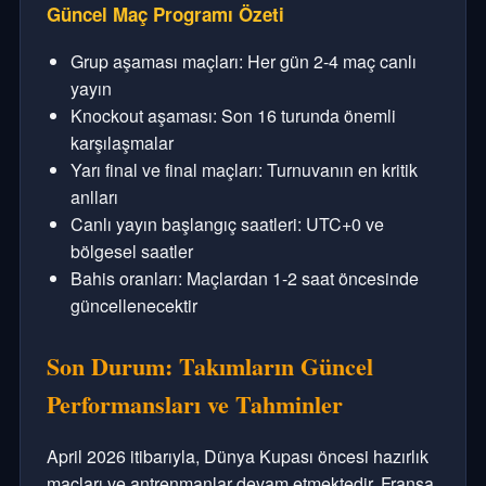
Güncel Maç Programı Özeti
Grup aşaması maçları: Her gün 2-4 maç canlı
yayın
Knockout aşaması: Son 16 turunda önemli
karşılaşmalar
Yarı final ve final maçları: Turnuvanın en kritik
anlları
Canlı yayın başlangıç saatleri: UTC+0 ve
bölgesel saatler
Bahis oranları: Maçlardan 1-2 saat öncesinde
güncellenecektir
Son Durum: Takımların Güncel
Performansları ve Tahminler
April 2026 itibarıyla, Dünya Kupası öncesi hazırlık
maçları ve antrenmanlar devam etmektedir. Fransa,