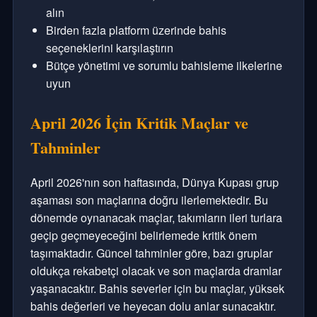
alın
Birden fazla platform üzerinde bahis
seçeneklerini karşılaştırın
Bütçe yönetimi ve sorumlu bahisleme ilkelerine
uyun
April 2026 İçin Kritik Maçlar ve
Tahminler
April 2026'nın son haftasında, Dünya Kupası grup
aşaması son maçlarına doğru ilerlemektedir. Bu
dönemde oynanacak maçlar, takımların ileri turlara
geçip geçmeyeceğini belirlemede kritik önem
taşımaktadır. Güncel tahminler göre, bazı gruplar
oldukça rekabetçi olacak ve son maçlarda dramlar
yaşanacaktır. Bahis severler için bu maçlar, yüksek
bahis değerleri ve heyecan dolu anlar sunacaktır.