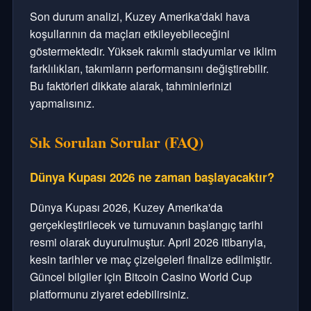
Son durum analizi, Kuzey Amerika'daki hava
koşullarının da maçları etkileyebileceğini
göstermektedir. Yüksek rakımlı stadyumlar ve iklim
farklılıkları, takımların performansını değiştirebilir.
Bu faktörleri dikkate alarak, tahminlerinizi
yapmalısınız.
Sık Sorulan Sorular (FAQ)
Dünya Kupası 2026 ne zaman başlayacaktır?
Dünya Kupası 2026, Kuzey Amerika'da
gerçekleştirilecek ve turnuvanın başlangıç tarihi
resmi olarak duyurulmuştur. April 2026 itibarıyla,
kesin tarihler ve maç çizelgeleri finalize edilmiştir.
Güncel bilgiler için Bitcoin Casino World Cup
platformunu ziyaret edebilirsiniz.