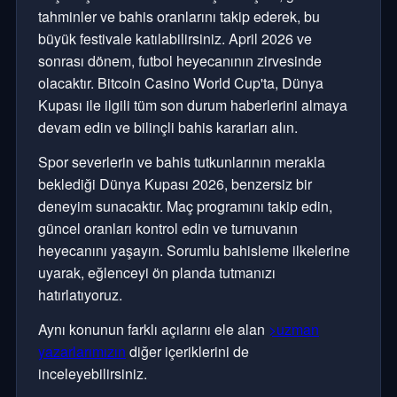
tahminler ve bahis oranlarını takip ederek, bu
büyük festivale katılabilirsiniz. April 2026 ve
sonrası dönem, futbol heyecanının zirvesinde
olacaktır. Bitcoin Casino World Cup'ta, Dünya
Kupası ile ilgili tüm son durum haberlerini almaya
devam edin ve bilinçli bahis kararları alın.
Spor severlerin ve bahis tutkunlarının merakla
beklediği Dünya Kupası 2026, benzersiz bir
deneyim sunacaktır. Maç programını takip edin,
güncel oranları kontrol edin ve turnuvanın
heyecanını yaşayın. Sorumlu bahisleme ilkelerine
uyarak, eğlenceyi ön planda tutmanızı
hatırlatıyoruz.
Aynı konunun farklı açılarını ele alan
>uzman
yazarlarımızın
diğer içeriklerini de
inceleyebilirsiniz.