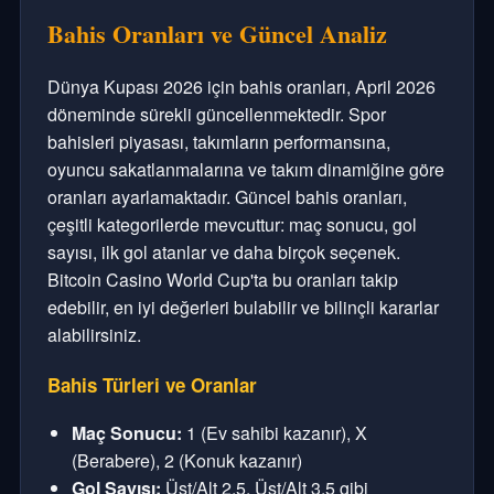
Bahis Oranları ve Güncel Analiz
Dünya Kupası 2026 için bahis oranları, April 2026
döneminde sürekli güncellenmektedir. Spor
bahisleri piyasası, takımların performansına,
oyuncu sakatlanmalarına ve takım dinamiğine göre
oranları ayarlamaktadır. Güncel bahis oranları,
çeşitli kategorilerde mevcuttur: maç sonucu, gol
sayısı, ilk gol atanlar ve daha birçok seçenek.
Bitcoin Casino World Cup'ta bu oranları takip
edebilir, en iyi değerleri bulabilir ve bilinçli kararlar
alabilirsiniz.
Bahis Türleri ve Oranlar
Maç Sonucu:
1 (Ev sahibi kazanır), X
(Berabere), 2 (Konuk kazanır)
Gol Sayısı:
Üst/Alt 2.5, Üst/Alt 3.5 gibi