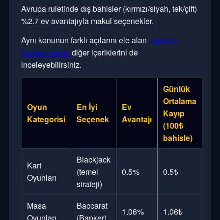
Avrupa ruletinde dış bahisler (kırmızı/siyah, tek/çift)
%2.7 ev avantajıyla makul seçenekler.
Aynı konunun farklı açılarını ele alan
>uzman
yazarlarımızın
diğer içeriklerini de
inceleyebilirsiniz.
Günlük
Ortalama
Oyun
En İyi
Ev
Kayıp
Kategorisi
Seçenek
Avantajı
(100₺
bahisle)
Blackjack
Kart
(temel
0.5%
0.5₺
Oyunları
strateji)
Masa
Baccarat
1.06%
1.06₺
Oyunları
(Banker)