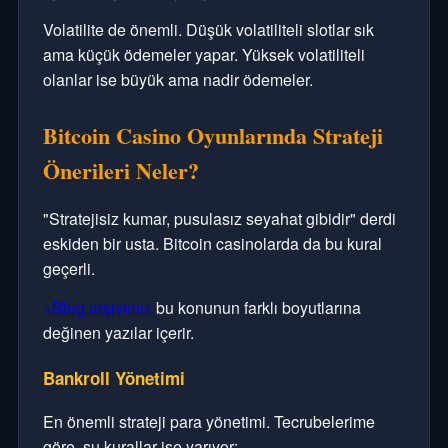
Volatilite de önemli. Düşük volatiliteli slotlar sık
ama küçük ödemeler yapar. Yüksek volatiliteli
olanlar ise büyük ama nadir ödemeler.
Bitcoin Casino Oyunlarında Strateji
Önerileri Neler?
"Stratejisiz kumar, pusulasız seyahat gibidir" derdi
eskiden bir usta. Bitcoin casinolarda da bu kural
geçerli.
>Blog arşivimiz
bu konunun farklı boyutlarına
değinen yazılar içerir.
Bankroll Yönetimi
En önemli strateji para yönetimi. Tecrubelerime
göre, şu kurallar işe yarıyor: