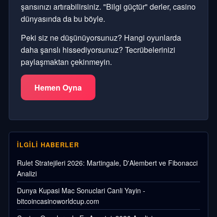
şansınızı artırabilirsiniz. "Bilgi güçtür" derler, casino
dünyasında da bu böyle.
Peki siz ne düşünüyorsunuz? Hangi oyunlarda
daha şanslı hissediyorsunuz? Tecrübelerinizi
paylaşmaktan çekinmeyin.
Hemen Oyna
İLGILI HABERLER
Rulet Stratejileri 2026: Martingale, D'Alembert ve Fibonacci
Analizi
Dunya Kupasi Mac Sonuclari Canli Yayin -
bitcoincasinoworldcup.com