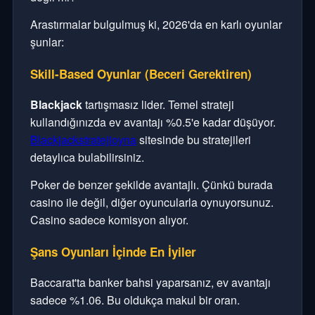
Arastırmalar bulgulmuş ki, 2026'da en karlı oyunlar
şunlar:
Skill-Based Oyunlar (Beceri Gerektiren)
Blackjack
tartışmasız lider. Temel strateji
kullandığınızda ev avantajı %0.5'e kadar düşüyor.
Blackjackstratejioyna
sitesinde bu stratejileri
detaylıca bulabilirsiniz.
Poker de benzer şekilde avantajlı. Çünkü burada
casino ile değil, diğer oyuncularla oynuyorsunuz.
Casino sadece komisyon alıyor.
Şans Oyunları İçinde En İyiler
Baccarat'ta banker bahsi yaparsanız, ev avantajı
sadece %1.06. Bu oldukça makul bir oran.