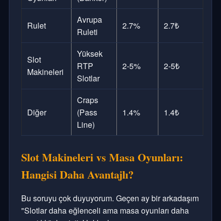
Avrupa
Rulet
2.7%
2.7₺
Ruleti
Yüksek
Slot
RTP
2-5%
2-5₺
Makineleri
Slotlar
Craps
Diğer
(Pass
1.4%
1.4₺
Line)
Slot Makineleri vs Masa Oyunları:
Hangisi Daha Avantajlı?
Bu soruyu çok duyuyorum. Geçen ay bir arkadaşım
"Slotlar daha eğlenceli ama masa oyunları daha