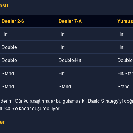
losu
Dealer 2-6
Dealer 7-A
Yumuş
Hit
Hit
Hit
Double
Hit
Hit
Double
Double/Hit
Double
Stand
Hit
Hit/Sta
Stand
Stand
Stand
 derim. Çünkü araştırmalar bulgulamuş ki, Basic Strategy'yi do
ı %0.5'e kadar düşürebiliyor.
ler