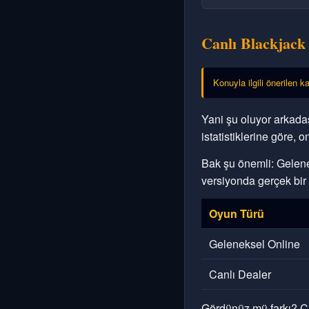
Canlı Blackjack
Konuyla ilgili önerilen 
Yani şu oluyor arkada
istatistiklerine göre, 
Bak şu önemli: Gelenek
versiyonda gerçek bir i
Oyun Türü
Geleneksel Online
Canlı Dealer
Gördünüz mü farkı? Ca