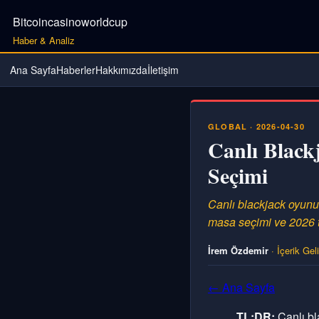
Bitcoincasinoworldcup
Haber & Analiz
Ana Sayfa
Haberler
Hakkımızda
İletişim
GLOBAL · 2026-04-30
Canlı Black
Seçimi
Canlı blackjack oyunun
masa seçimi ve 2026 t
İrem Özdemir
· İçerik Gel
← Ana Sayfa
TL;DR:
Canlı bl