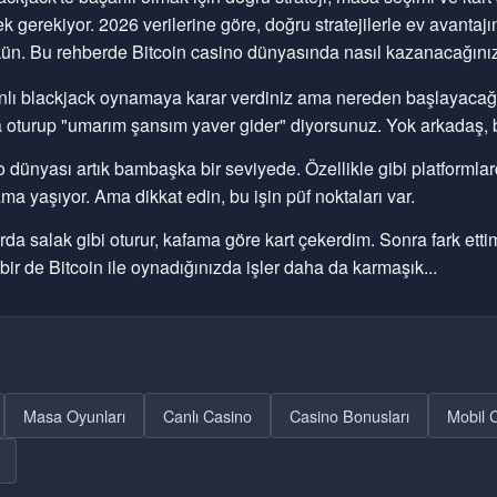
ek gerekiyor. 2026 verilerine göre, doğru stratejilerle ev avantaj
. Bu rehberde Bitcoin casino dünyasında nasıl kazanacağınızı
anlı blackjack oynamaya karar verdiniz ama nereden başlayacağı
turup "umarım şansım yaver gider" diyorsunuz. Yok arkadaş, bö
 dünyası artık bambaşka bir seviyede. Özellikle gibi platformlar
a yaşıyor. Ama dikkat edin, bu işin püf noktaları var.
da salak gibi oturur, kafama göre kart çekerdim. Sonra fark etti
le bir de Bitcoin ile oynadığınızda işler daha da karmaşık...
Masa Oyunları
Canlı Casino
Casino Bonusları
Mobil 