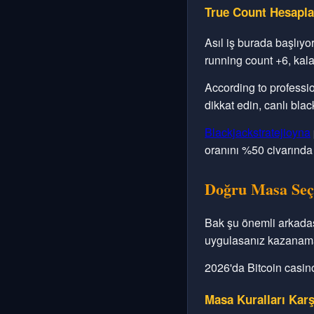
True Count Hesapl
Asıl iş burada başlıyo
running count +6, kala
According to professio
dikkat edin, canlı blackj
Blackjackstratejioyna
oranını %50 civarında t
Doğru Masa Seçi
Bak şu önemli arkadaşl
uygulasanız kazanama
2026'da Bitcoin casino
Masa Kuralları Karş