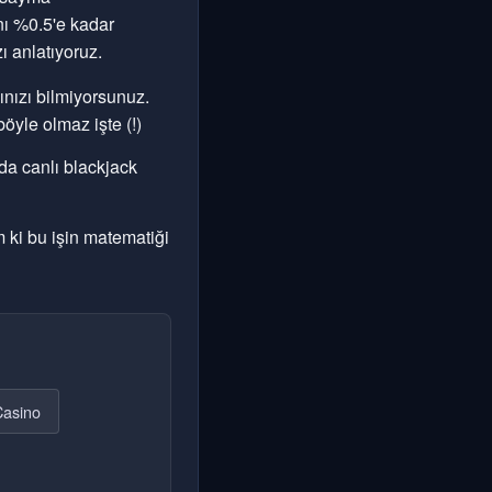
ını %0.5'e kadar
 anlatıyoruz.
nızı bilmiyorsunuz.
yle olmaz işte (!)
da canlı blackjack
m ki bu işin matematiği
Casino