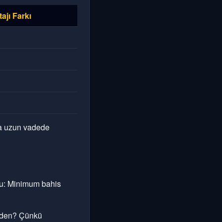
ajı Farkı
da uzun vadede
u: Minimum bahis
eden? Çünkü