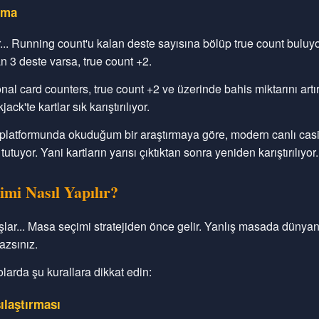
ama
r... Running count'u kalan deste sayısına bölüp true count bulu
n 3 deste varsa, true count +2.
nal card counters, true count +2 ve üzerinde bahis miktarını art
ack'te kartlar sık karıştırılıyor.
platformunda okuduğum bir araştırmaya göre, modern canlı casi
utuyor. Yani kartların yarısı çıktıktan sonra yeniden karıştırılıyor.
mi Nasıl Yapılır?
ar... Masa seçimi stratejiden önce gelir. Yanlış masada dünyanın
zsınız.
larda şu kurallara dikkat edin:
ılaştırması