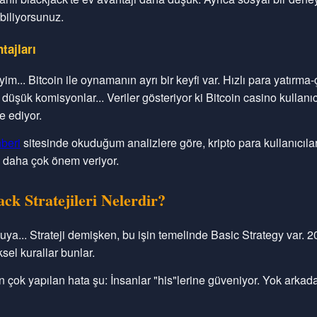
biliyorsunuz.
tajları
im... Bitcoin ile oynamanın ayrı bir keyfi var. Hızlı para yatırma
üşük komisyonlar... Veriler gösteriyor ki Bitcoin casino kullanı
e ediyor.
beri
sitesinde okuduğum analizlere göre, kripto para kullanıcıları
e daha çok önem veriyor.
ack Stratejileri Nelerdir?
uya... Strateji demişken, bu işin temelinde Basic Strategy var. 2
sel kurallar bunlar.
 çok yapılan hata şu: İnsanlar "his"lerine güveniyor. Yok arkad