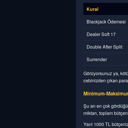
Kural
Blackjack Ödemesi
Dealer Soft 17
Double After Split
Surrender
Görüyorsunuz ya, kötü
cebinizden çıkan par
Minimum-Maksimum 
Şu an en çok gördüğü
miktarı, toplam bütçen
Yani 1000 TL bütçen