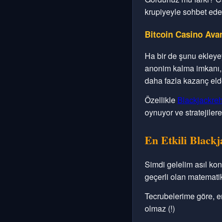
krupiyeyle sohbet ede
Bitcoin Casino Avan
Ha bir de şunu ekleyey
anonim kalma imkanı, d
daha fazla kazanç eld
Özellikle
Blackjackreh
oynuyor ve stratejiler
En Etkili Blackj
Simdi gelelim asıl kon
geçerli olan matematik
Tecrubelerime göre, en
olmaz (!)