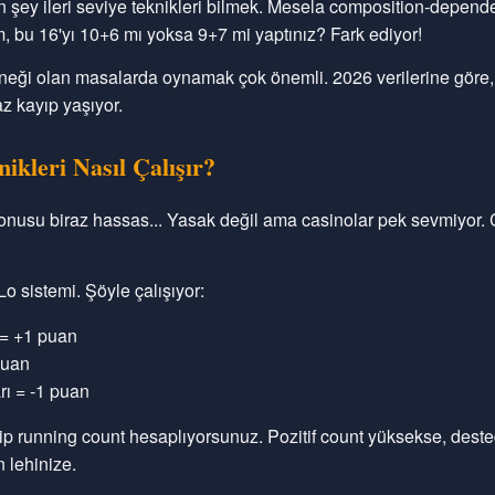
n şey ileri seviye teknikleri bilmek. Mesela composition-dependent
m, bu 16'yı 10+6 mı yoksa 9+7 mi yaptınız? Fark ediyor!
neği olan masalarda oynamak çok önemli. 2026 verilerine göre,
 kayıp yaşıyor.
kleri Nasıl Çalışır?
onusu biraz hassas... Yasak değil ama casinolar pek sevmiyor. C
o sistemi. Şöyle çalışıyor:
ı = +1 puan
 puan
arı = -1 puan
dip running count hesaplıyorsunuz. Pozitif count yüksekse, deste
 lehinize.