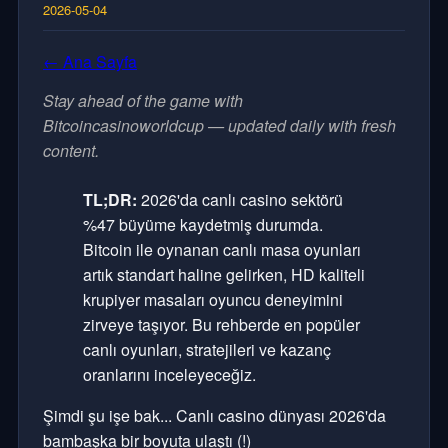
2026-05-04
← Ana Sayfa
Stay ahead of the game with
Bitcoincasinoworldcup — updated daily with fresh
content.
TL;DR:
2026'da canlı casino sektörü
%47 büyüme kaydetmiş durumda.
Bitcoin ile oynanan canlı masa oyunları
artık standart haline gelirken, HD kaliteli
krupiyer masaları oyuncu deneyimini
zirveye taşıyor. Bu rehberde en popüler
canlı oyunları, stratejileri ve kazanç
oranlarını inceleyeceğiz.
Şimdi şu işe bak... Canlı casino dünyası 2026'da
bambaşka bir boyuta ulaştı (!)