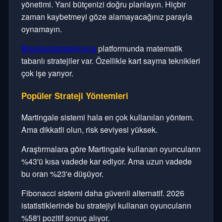
yönetimi. Yani bütçenizi doğru planlayın. Hiçbir
zaman kaybetmeyi göze alamayacağınız parayla
oynamayın.
Blackjackstratejioyna
platformunda matematik
tabanlı stratejiler var. Özellikle kart sayma teknikleri
çok işe yarıyor.
Popüler Strateji Yöntemleri
Martingale sistemi hala en çok kullanılan yöntem.
Ama dikkatli olun, risk seviyesi yüksek.
Araştırmalara göre Martingale kullanan oyuncuların
%43'ü kısa vadede kar ediyor. Ama uzun vadede
bu oran %23'e düşüyor.
Fibonacci sistemi daha güvenli alternatif. 2026
istatistiklerinde bu stratejiyi kullanan oyuncuların
%58'i pozitif sonuç alıyor.