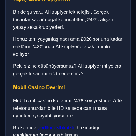
Bir de şu var... AI krupiyer teknolojisi. Gerçek
insanlar kadar doğal konuşabilen, 24/7 çalışan
yapay zeka krupiyerleri.
Henüz tam yaygınlaşmadı ama 2026 sonuna kadar
sektörün %30'unda AI krupiyer olacak tahmin
ediliyor.
Peki siz ne düşünüyorsunuz? AI krupiyer mi yoksa
gerçek insan mı tercih edersiniz?
Mobil Casino Devrimi
Mobil canlı casino kullanımı %78 seviyesinde. Artık
telefonunuzdan bile HD kalitede canlı masa
oyunları oynayabiliyorsunuz.
Bu konuda
>editör ekibimizin
hazırladığı
içeriklerden faydalanabilirsiniz.