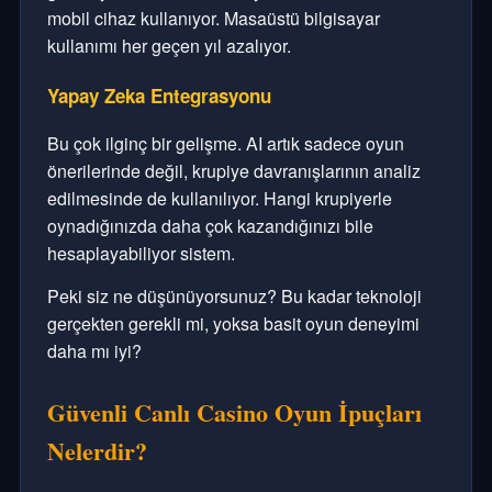
mobil cihaz kullanıyor. Masaüstü bilgisayar
kullanımı her geçen yıl azalıyor.
Yapay Zeka Entegrasyonu
Bu çok ilginç bir gelişme. AI artık sadece oyun
önerilerinde değil, krupiye davranışlarının analiz
edilmesinde de kullanılıyor. Hangi krupiyerle
oynadığınızda daha çok kazandığınızı bile
hesaplayabiliyor sistem.
Peki siz ne düşünüyorsunuz? Bu kadar teknoloji
gerçekten gerekli mi, yoksa basit oyun deneyimi
daha mı iyi?
Güvenli Canlı Casino Oyun İpuçları
Nelerdir?