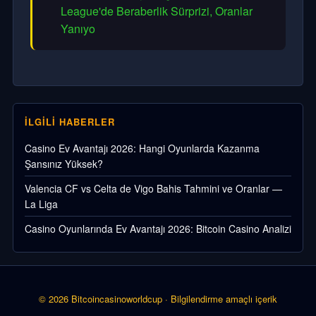
League'de Beraberlik Sürprizi, Oranlar
Yanıyo
İLGILI HABERLER
Casino Ev Avantajı 2026: Hangi Oyunlarda Kazanma
Şansınız Yüksek?
Valencia CF vs Celta de Vigo Bahis Tahmini ve Oranlar —
La Liga
Casino Oyunlarında Ev Avantajı 2026: Bitcoin Casino Analizi
© 2026 Bitcoincasinoworldcup · Bilgilendirme amaçlı içerik