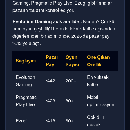
Gaming, Pragmatic Play Live, Ezugi gibi firmalar
pazarın %80'ini kontrol ediyor.
Evolution Gaming açık ara lider.
Neden? Çünkü
hem oyun çeşitliliği hem de teknik kalite açısından
diğerlerinden bir adım önde. 2026'da pazar payı
%42'ye ulaştı.
Pazar
Oyun
Öne Çıkan
Sağlayıcı
Payı
Sayısı
Özellik
Evolution
En yüksek
%42
200+
Gaming
kalite
Pragmatic
Mobil
%23
80+
Play Live
optimizasyon
Çok dilli
Ezugi
%18
60+
destek