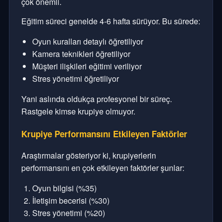
çok önemli.
Eğitim süreci genelde 4-6 hafta sürüyor. Bu sürede:
Oyun kuralları detaylı öğretiliyor
Kamera teknikleri öğretiliyor
Müşteri ilişkileri eğitimi veriliyor
Stres yönetimi öğretiliyor
Yani aslında oldukça profesyonel bir süreç.
Rastgele kimse krupiye olmuyor.
Krupiye Performansını Etkileyen Faktörler
Araştırmalar gösteriyor ki, krupiyerlerin
performansını en çok etkileyen faktörler şunlar:
Oyun bilgisi (%35)
İletişim becerisi (%30)
Stres yönetimi (%20)