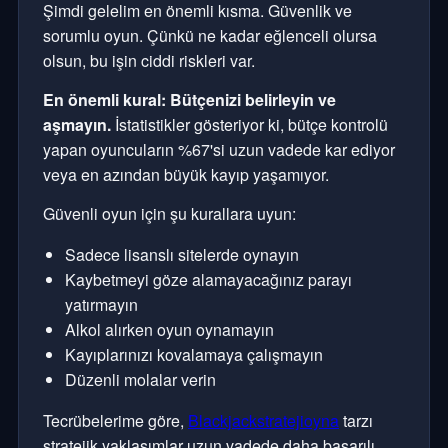
Şimdi gelelim en önemli kısma. Güvenlik ve
sorumlu oyun. Çünkü ne kadar eğlenceli olursa
olsun, bu işin ciddi riskleri var.
En önemli kural: Bütçenizi belirleyin ve
aşmayın.
İstatistikler gösteriyor ki, bütçe kontrolü
yapan oyuncuların %67'si uzun vadede kar ediyor
veya en azından büyük kayıp yaşamıyor.
Güvenli oyun için şu kurallara uyun:
Sadece lisanslı sitelerde oynayın
Kaybetmeyi göze alamayacağınız parayı
yatırmayın
Alkol alırken oyun oynamayın
Kayıplarınızı kovalamaya çalışmayın
Düzenli molalar verin
Tecrübelerime göre,
Blackjackstratejioyna
tarzı
stratejik yaklaşımlar uzun vadede daha başarılı