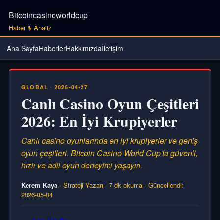
Bitcoincasinoworldcup
Haber & Analiz
Ana Sayfa
Haberler
Hakkımızda
İletişim
GLOBAL · 2026-04-27
Canlı Casino Oyun Çeşitleri
2026: En İyi Krupiyerler
Canlı casino oyunlarında en iyi krupiyerler ve geniş
oyun çeşitleri. Bitcoin Casino World Cup'ta güvenli,
hızlı ve adil oyun deneyimi yaşayın.
Kerem Kaya
· Strateji Yazarı · 7 dk okuma · Güncellendi:
2026-05-04