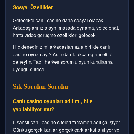
Sosyal Özellikler
Gelecekte canlı casino daha sosyal olacak.
Arkadaşlarınızla aynı masada oynama, voice chat,
hatta video görüşme özellikleri gelecek.
Hic denediniz mi arkadaşlarınızla birlikte canlı
casino oynamayı? Aslında oldukça eğlenceli bir
deneyim. Tabii herkes sorumlu oyun kurallarına
uyduğu sürece...
Sık Sorulan Sorular
Canlı casino oyunları adil mi, hile
yapılabiliyor mu?
Lisanslı canlı casino siteleri tamamen adil çalışıyor.
Çünkü gerçek kartlar, gerçek çarklar kullanılıyor ve