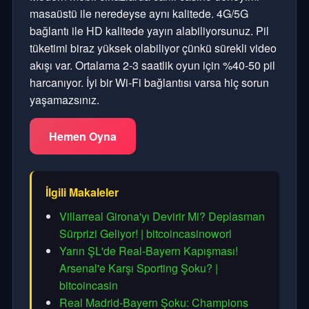
masaüstü ile neredeyse aynı kalitede. 4G/5G
bağlantı ile HD kalitede yayın alabiliyorsunuz. Pil
tüketimi biraz yüksek olabiliyor çünkü sürekli video
akışı var. Ortalama 2-3 saatlik oyun için %40-50 pil
harcanıyor. İyi bir Wi-Fi bağlantısı varsa hiç sorun
yaşamazsınız.
Hemen Oyna
İlgili Makaleler
Villarreal Girona'yı Devirir Mi? Deplasman
Sürprizi Geliyor! | bitcoincasinoworl
Yarın ŞL'de Real-Bayern Kapışması!
Arsenal'e Karşı Sporting Şoku? |
bitcoincasin
Real Madrid-Bayern Şoku: Champions