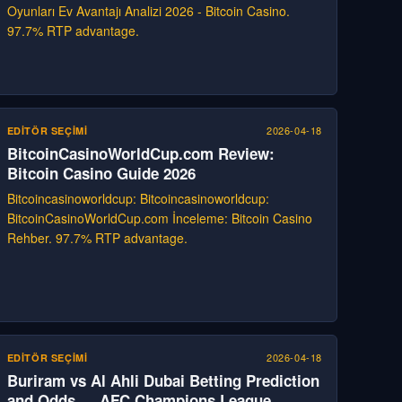
Oyunları Ev Avantajı Analizi 2026 - Bitcoin Casino.
97.7% RTP advantage.
2026-04-18
EDITÖR SEÇIMI
BitcoinCasinoWorldCup.com Review:
Bitcoin Casino Guide 2026
Bitcoincasinoworldcup: Bitcoincasinoworldcup:
BitcoinCasinoWorldCup.com İnceleme: Bitcoin Casino
Rehber. 97.7% RTP advantage.
2026-04-18
EDITÖR SEÇIMI
Buriram vs Al Ahli Dubai Betting Prediction
and Odds — AFC Champions League