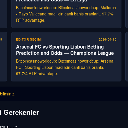
Bitcoincasinoworldcup: Bitcoincasinoworldcup: Mallorca
- Rayo Vallecano maci icin canli bahis oranlari,. 97.7%
RTP advantage.
19
2026-04-15
EDITÖR SEÇIMI
Arsenal FC vs Sporting Lisbon Betting
Prediction and Odds — Champions League
Bitcoincasinoworldcup: Bitcoincasinoworldcup: Arsenal
FC - Sporting Lisbon maci icin canli bahis oranla.
97.7% RTP advantage.
ilirsiniz.
i Gerekenler