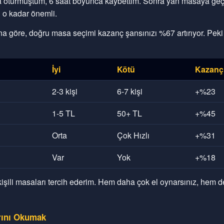
a oturmuştum, 6 saat boyunca kaybettim. Sonra yan masaya geçt
 o kadar önemli.
ına göre, doğru masa seçimi kazanç şansınızı %67 artırıyor. Pek
İyi
Kötü
Kazanç 
2-3 kişi
6-7 kişi
+%23
1-5 TL
50+ TL
+%45
Orta
Çok Hızlı
+%31
Var
Yok
+%18
kişili masaları tercih ederim. Hem daha çok el oynarsınız, hem 
rını Okumak