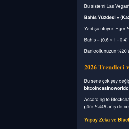
Bu sistemi Las Vegas'
Bahis Yüzdesi = (Ka
Yani şu oluyor: Eğer 
Bahis = (0.6 × 1 - 0.4
Bankrollunuzun %20'sin
2026 Trendleri 
Bu sene çok şey değişt
bitcoincasinoworld
According to Blockcha
göre %445 artış deme
Yapay Zeka ve Blac