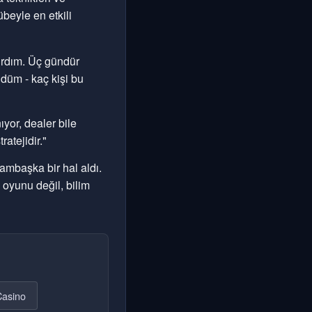
übeyle en etkili
şırdım. Üç gündür
düm - kaç kişi bu
yor, dealer bile
atejidir."
mbaşka bir hal aldı.
 oyunu değil, bilim
Casino