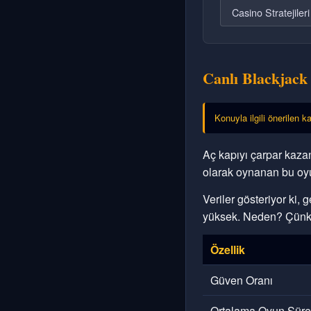
Casino Stratejileri
Canlı Blackjack
Konuyla ilgili önerilen 
Aç kapıyı çarpar kazan
olarak oynanan bu oy
Veriler gösteriyor ki,
yüksek. Neden? Çünkü
Özellik
Güven Oranı
Ortalama Oyun Süre