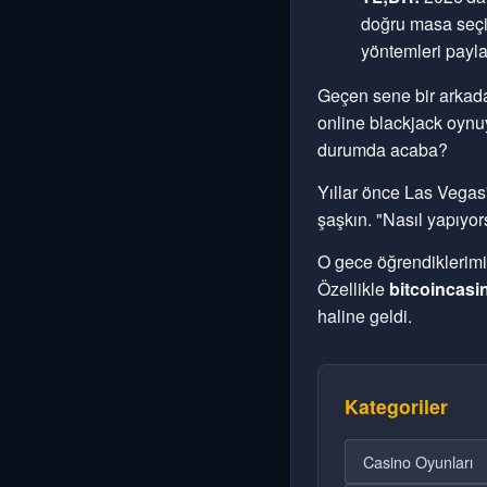
doğru masa seçimi
yöntemleri payla
Geçen sene bir arkadaş
online blackjack oynu
durumda acaba?
Yıllar önce Las Vegas
şaşkın. "Nasıl yapıyor
O gece öğrendiklerim
Özellikle
bitcoincas
haline geldi.
Kategoriler
Casino Oyunları