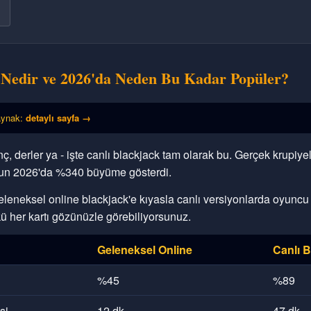
 Nedir ve 2026'da Neden Bu Kadar Popüler?
kaynak:
detaylı sayfa →
ç, derler ya - işte canlı blackjack tam olarak bu. Gerçek krupiye
un 2026'da %340 büyüme gösterdi.
 geleneksel online blackjack'e kıyasla canlı versiyonlarda oyun
 her kartı gözünüzle görebiliyorsunuz.
Geleneksel Online
Canlı B
%45
%89
si
12 dk
47 dk