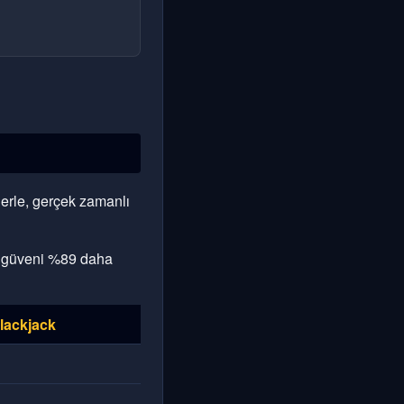
lerle, gerçek zamanlı
cu güveni %89 daha
lackjack