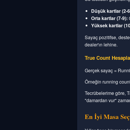
Düşük kartlar (2-6
Orta kartlar (7-9):
Yüksek kartlar (10
Sayaç pozitifse, dested
dealer'ın lehine.
True Count Hesapl
Gerçek sayaç = Runni
Örneğin running count
Tecrübelerime göre, Tr
"damardan vur" zaman
En İyi Masa Seç