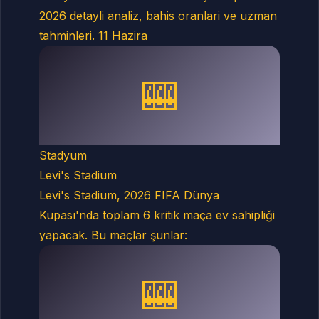
2026 detayli analiz, bahis oranlari ve uzman
tahminleri. 11 Hazira
🎰
Stadyum
Levi's Stadium
Levi's Stadium, 2026 FIFA Dünya
Kupası'nda toplam 6 kritik maça ev sahipliği
yapacak. Bu maçlar şunlar:
🎰