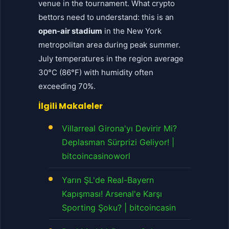
venue in the tournament. What crypto
bettors need to understand: this is an
open-air stadium
in the New York
metropolitan area during peak summer.
July temperatures in the region average
30°C (86°F) with humidity often
exceeding 70%.
İlgili Makaleler
Villarreal Girona'yı Devirir Mi?
Deplasman Sürprizi Geliyor! |
bitcoincasinoworl
Yarın ŞL'de Real-Bayern
Kapışması! Arsenal'e Karşı
Sporting Şoku? | bitcoincasin