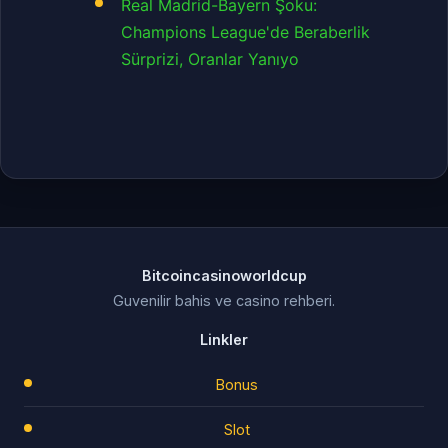
Real Madrid-Bayern Şoku:
Champions League'de Beraberlik
Sürprizi, Oranlar Yanıyo
Bitcoincasinoworldcup
Guvenilir bahis ve casino rehberi.
Linkler
Bonus
Slot