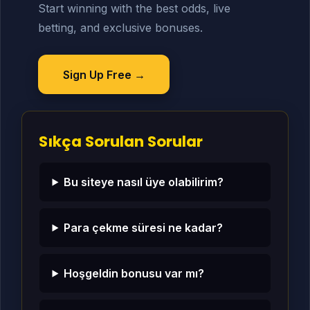
Start winning with the best odds, live
betting, and exclusive bonuses.
Sign Up Free →
Sıkça Sorulan Sorular
Bu siteye nasıl üye olabilirim?
Para çekme süresi ne kadar?
Hoşgeldin bonusu var mı?