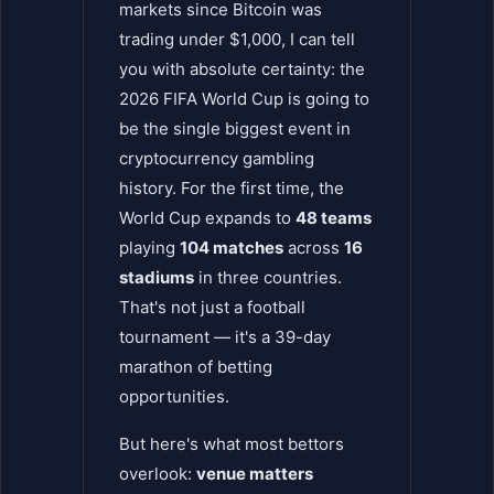
markets since Bitcoin was
trading under $1,000, I can tell
you with absolute certainty: the
2026 FIFA World Cup is going to
be the single biggest event in
cryptocurrency gambling
history. For the first time, the
World Cup expands to
48 teams
playing
104 matches
across
16
stadiums
in three countries.
That's not just a football
tournament — it's a 39-day
marathon of betting
opportunities.
But here's what most bettors
overlook:
venue matters