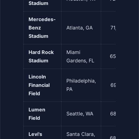
Stadium
Mercedes-
Benz
Atlanta, GA
71,000
Stadium
Hard Rock
Miami
65,326
Stadium
Gardens, FL
Lincoln
Philadelphia,
Financial
69,176
PA
Field
Lumen
Seattle, WA
68,740
Field
Levi's
Santa Clara,
68,500